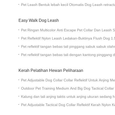
Berlari Tangan Bebas Tali Anjing
Pet Leash Bentuk lebah kecil Otomatis Dog Leash retract
Easy Walk Dog Leash
Pet Ringan Multicolor Anti Escape Pet Collar Dan Leash S
anjing
Pet Reflektif Nylon Leash Ledakan-Buktinya Flush Dog 1
Pet reflektif tangan bebas tali pinggang sabuk sabuk olah
tas pinggang
Pet reflektif tangan bebas tali dengan kantong pinggang 
anjing ditingkatkan busa genggaman tangan tali
Kerah Pelatihan Hewan Peliharaan
Pet Adjustable Dog Collar Collar Reflektif Untuk Anjing
Outdoor Pet Training Medium And Big Dog Tactical Collar
Kalung dan tali anjing taktis untuk anjing ukuran sedang
hitam
Pet Adjustable Tactical Dog Collar Reflektif Kerah Nylon K