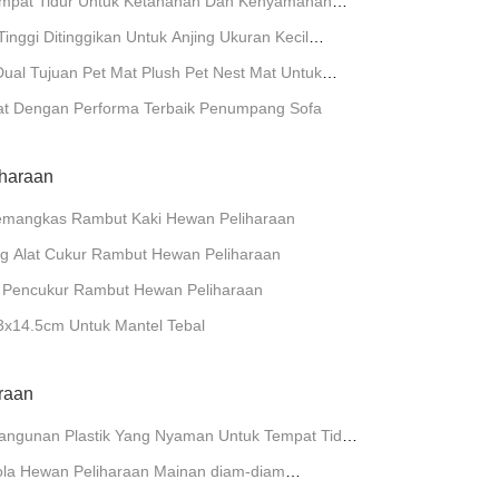
 Tempat Tidur Untuk Ketahanan Dan Kenyamanan
inggi Ditinggikan Untuk Anjing Ukuran Kecil
al Tujuan Pet Mat Plush Pet Nest Mat Untuk
Mat Dengan Performa Terbaik Penumpang Sofa
haraan
Pemangkas Rambut Kaki Hewan Peliharaan
6kg Alat Cukur Rambut Hewan Peliharaan
m Pencukur Rambut Hewan Peliharaan
.3x14.5cm Untuk Mantel Tebal
araan
Bangunan Plastik Yang Nyaman Untuk Tempat Tidur
ga
 Bola Hewan Peliharaan Mainan diam-diam