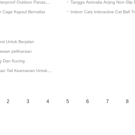
terproof Outdoor Panas
Tangga Animalia Anjing Non-Sli
Lansia
er Cage Kapsul Bernafas
Indoor Cats Interactive Cat Bal
Permainan Berolahraga
est Untuk Berjalan
 hewan peliharaan
ng Dan Kucing
gan Tali Keamanan Untuk
2
3
4
5
6
7
8