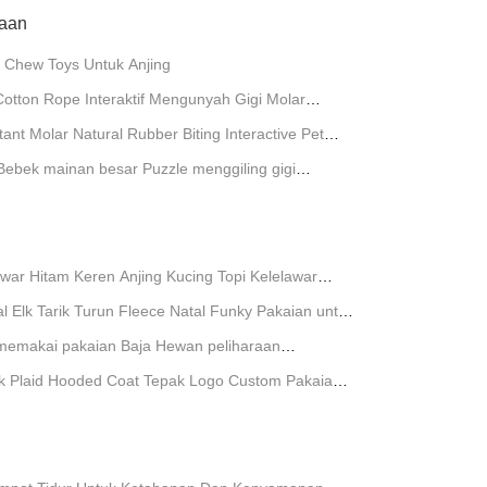
raan
Chew Toys Untuk Anjing
Cotton Rope Interaktif Mengunyah Gigi Molar
t Molar Natural Rubber Biting Interactive Pet
Bebek mainan besar Puzzle menggiling gigi
war Hitam Keren Anjing Kucing Topi Kelelawar
 Kostum
 Elk Tarik Turun Fleece Natal Funky Pakaian untuk
memakai pakaian Baja Hewan peliharaan
k Plaid Hooded Coat Tepak Logo Custom Pakaian