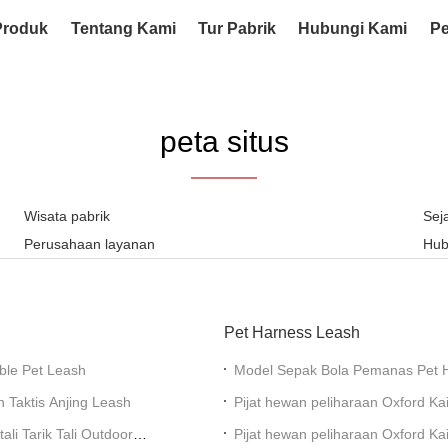
Produk
Tentang Kami
Tur Pabrik
Hubungi Kami
Pe
peta situs
Wisata pabrik
Sej
Perusahaan layanan
Hub
Pet Harness Leash
able Pet Leash
Model Sepak Bola Pemanas Pet H
Menengah Dan Besar
n Taktis Anjing Leash
Pijat hewan peliharaan Oxford K
Pakaian Pakaian Pakaian Pakaia
ali Tarik Tali Outdoor
Pijat hewan peliharaan Oxford K