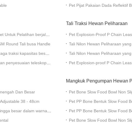
Pakaian Pakaian Pakaian Pakaia
able
Pet Pijat Pakaian Dada Reflektif
Menengah Dan Besar
Tali Traksi Hewan Peliharaan
et Untuk Pelatihan berjalan
Pet Explosion-Proof P Chain Leas
Integrated Dog Leash
.5M Round Tali busa Handle
Tali Nilon Hewan Peliharaan yang 
Reflektif Tahan Ledakan yang D
raga traksi kapasitas besar
Tali Nilon Hewan Peliharaan yang 
Tahan Ledakan Anjing
dan penyesuaian teleskopis
Pet Explosion-proof P Chain Leash
Mangkuk Pengumpan Hewan P
 Menengah Dan Besar
Pet Bone Slow Food Bowl Non Sl
Anti Choking Bowl
 Adjustable 38 - 48cm
Pet PP Bone Bentuk Slow Food B
 hingga besar dalam warna
Pet PP Bone Bentuk Slow Food B
Dog Bowl
ental
Pet Bone Slow Food Bowl Non Sli