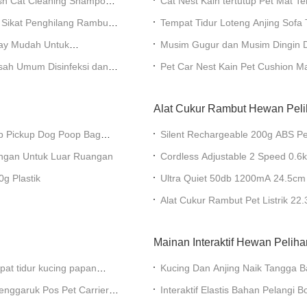
sh Cat Cleaning Shampoo
Cat Nest Kain tertutup Pet Mat
Nyaman
g Sikat Penghilang Rambut
Tempat Tidur Loteng Anjing Sofa T
Sedang Abu-abu
Tray Mudah Untuk
Musim Gugur dan Musim Dingin Du
Kucing Dan Anjing
asah Umum Disinfeksi dan
Pet Car Nest Kain Pet Cushion 
Alat Cukur Rambut Hewan Peli
p Pickup Dog Poop Bag
Silent Rechargeable 200g ABS 
ungan Untuk Luar Ruangan
Cordless Adjustable 2 Speed ​​0.
g Plastik
Ultra Quiet 50db 1200mA 24.5c
Alat Cukur Rambut Pet Listrik 22
Mainan Interaktif Hewan Pelih
pat tidur kucing papan
Kucing Dan Anjing Naik Tangga 
Hewan Peliharaan Bermain Tang
enggaruk Pos Pet Carrier
Interaktif Elastis Bahan Pelangi
Menggoda Kucing