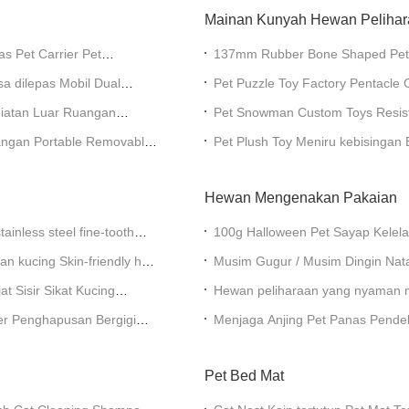
Mainan Kunyah Hewan Peliha
s Pet Carrier Pet
137mm Rubber Bone Shaped Pet 
sa dilepas Mobil Dual
Pet Puzzle Toy Factory Pentacle 
Pembersih Mainan Karet
giatan Luar Ruangan
Pet Snowman Custom Toys Resistan
Toys
angan Portable Removable
Pet Plush Toy Meniru kebisingan 
Membersihkan gigi mengunyah
Hewan Mengenakan Pakaian
inless steel fine-tooth
100g Halloween Pet Sayap Kelela
Menyamarkan Hewan Peliharaan
an kucing Skin-friendly hair
Musim Gugur / Musim Dingin Natal
Hewan Peliharaan
t Sisir Sikat Kucing
Hewan peliharaan yang nyaman 
berkerudung Sweatshirt S - XL
ner Penghapusan Bergigi
Menjaga Anjing Pet Panas Pende
Hewan
Pet Bed Mat