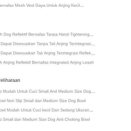
n Pakaian
 Bernafas Mesh Vest Gaya Untuk Anjing Kecil
h Dog Reflektif Bernafas Tanpa Hand-Tightening
Dapat Disesuaikan Tanpa Tali Anjing Terintegrasi
apat Dikencang dengan Tangan
Dapat Disesuaikan Tali Anjing Terintegrasi Reflektif
 Anjing Reflektif Bernafas Integrated Anjing Leash
eliharaan
ip Mudah Untuk Cuci Small And Medium Size Dog
owl Non Slip Small dan Medium Size Dog Bowl
owl Mudah Untuk Cuci kecil Dan Sedang Ukuran
p Small dan Medium Size Dog Anti Choking Bowl