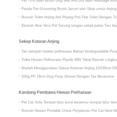
Pet TPR Bath Brush Dog Wet And Dry Bath Massage Bru
Gloves
Panda Pet Grooming Brush Jarum sisir Sikat untuk Anjin
Anjing
Rumah Toilet Anjing Asli Pisang Pos Flat Toilet Dengan 
Membersihkan
Ekstrak Aloe Vera Pet Sarung tangan sekali pakai Tisu b
Deodorisasi
Sekop Kotoran Anjing
Tas sampah hewan peliharaan Bahan biodegradable Poo
Kapsul Dispenser
Toilet Hewan Peliharaan Plastik ABS Tebal Ramah Lingk
Mudah Menggunakan Sekop Kotoran Anjing 10X30cm 500
500g PP 18cm Dog Poop Shovel Dengan Tas Beraroma
Kandang Pembawa Hewan Peliharaan
Pet Cat Sofa Tempat tidur kursi berjemur tempat tidur tem
goresan Cat papan goresan
Rumah Hewan Portable Untuk Perjalanan Pet Cat Nest M
Cage