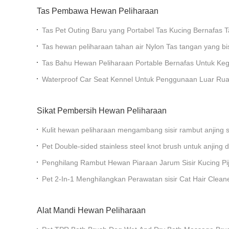
Tas Pembawa Hewan Peliharaan
Tas Pet Outing Baru yang Portabel Tas Kucing Bernafas Ta
Backpack Bag
Tas hewan peliharaan tahan air Nylon Tas tangan yang bi
Purpose Travel Cat Pet Kennel
Tas Bahu Hewan Peliharaan Portable Bernafas Untuk Ke
Kapasitas Besar EVA Cross-Body
Waterproof Car Seat Kennel Untuk Penggunaan Luar Ru
Pet Pad Untuk Kecil Dan Menengah Ukuran
Sikat Pembersih Hewan Peliharaan
Kulit hewan peliharaan mengambang sisir rambut anjing sta
brush kucing detachable portable perawatan sisir
Pet Double-sided stainless steel knot brush untuk anjing d
remover comb
Penghilang Rambut Hewan Piaraan Jarum Sisir Kucing Pija
Perawatan Dan Perlengkapan Pembersih
Pet 2-In-1 Menghilangkan Perawatan sisir Cat Hair Clea
Padat Dog Rake Brush
Alat Mandi Hewan Peliharaan