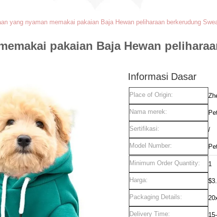
aan yang nyaman memakai pakaian Baja Hewan peliharaan berkerudung Sweat
emakai pakaian Baja Hewan peliharaan
Informasi Dasar
Place of Origin:
Zh
Nama merek:
Pe
Sertifikasi:
/
Model Number:
Pe
Minimum Order Quantity:
1
Harga:
$3
Packaging Details:
20
Delivery Time:
15