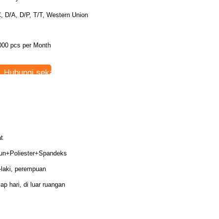
, D/A, D/P, T/T, Western Union
000 pcs per Month
Hubungi sekarang
at
un+Poliester+Spandeks
i-laki, perempuan
iap hari, di luar ruangan