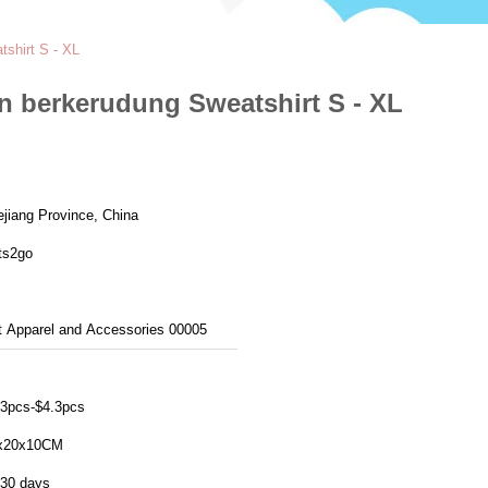
shirt S - XL
 berkerudung Sweatshirt S - XL
ejiang Province, China
ts2go
t Apparel and Accessories 00005
.3pcs-$4.3pcs
x20x10CM
-30 days