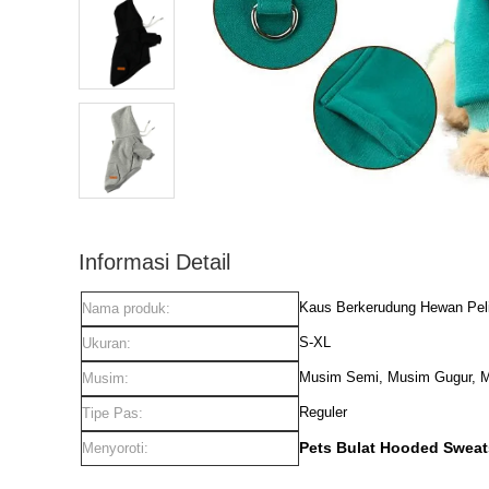
Informasi Detail
Kaus Berkerudung Hewan Pel
Nama produk:
S-XL
Ukuran:
Musim Semi, Musim Gugur, M
Musim:
Reguler
Tipe Pas:
Pets Bulat Hooded Sweat
Menyoroti: