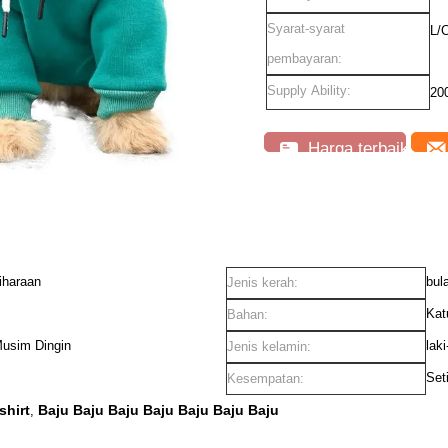
Syarat-syarat
L/C
pembayaran:
Supply Ability:
20
Harga terbaik
iharaan
bul
Jenis kerah:
Kat
Bahan:
usim Dingin
lak
Jenis kelamin:
Set
Kesempatan:
shirt
Baju Baju Baju Baju Baju Baju Baju
,