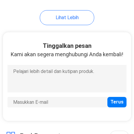
18
Lihat Lebih
Sikat Pembersih
Hewan Peliharaan
Tinggalkan pesan
Kami akan segera menghubungi Anda kembali!
86
Hewan Mengenakan
Pakaian