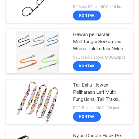
Terintegrasi Dog Walking
$1.6pcs-$2pcs MOQ:≥10 buah
Rope
KONTAK
42
Kerah Pelatihan
Hewan peliharaan
Multifungsi Berkontras
Hewan Peliharaan
Warna Tali Imitasi Nylon
Hollow Webbing Ledakan
$2.8pcs-$3.25pcs MOQ:≥3pcs
Proof Dog Walking Leash
KONTAK
Tali Bahu Hewan
398
Peliharaan Lari Multi
Mangkuk
Fungsional Tali Traksi
Anjing Tangan Yang
$3.9-5.1/pcs MOQ:100 pcs
Pengumpan Hewan
Dapat Ditarik Gratis
KONTAK
Peliharaan
Nylon Double Hook Pet