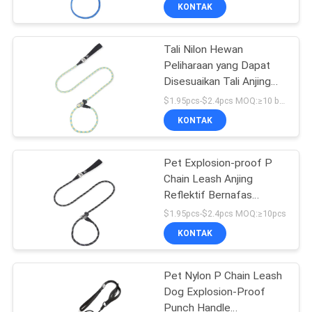
Reflektif Tahan Ledakan
KAMI
KONTAK
yang Dapat Dikencang
dengan Tangan
Tali Nilon Hewan
PERMINTAAN
39
Peliharaan yang Dapat
PENAWARAN
Disesuaikan Tali Anjing
Easy Walk Dog
Terintegrasi Reflektif
$1.95pcs-$2.4pcs MOQ:≥10 buah
Leash
Tahan Ledakan Anjing
BLOG/NEWS
KONTAK
SITEMAP
Pet Explosion-proof P
Chain Leash Anjing
Reflektif Bernafas
PRIVACY
39
Integrated Anjing Leash
$1.95pcs-$2.4pcs MOQ:≥10pcs
POLICY
Tali Traksi Hewan
KONTAK
Peliharaan
Pet Nylon P Chain Leash
Dog Explosion-Proof
Punch Handle