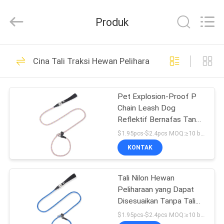
-
2026
Ningbo
Produk
Pets2Go
Trading
Co.Ltd.
All
Rights
RUMAH
86
Reserved.
Cina Tali Traksi Hewan Peliharaan
Tali Hewan
PRODUK
Peliharaan yang
Pet Explosion-Proof P
Chain Leash Dog
Dapat Ditarik
TENTANG
Reflektif Bernafas Tanpa
KAMI
Hand-Tightening
$1.95pcs-$2.4pcs MOQ:≥10 buah
Integrated Dog Leash
KONTAK
87
TUR
Tali Nilon Hewan
PABRIK
Pet Harness Leash
Peliharaan yang Dapat
Disesuaikan Tanpa Tali
HUBUNGI
Anjing Terintegrasi
$1.95pcs-$2.4pcs MOQ:≥10 buah