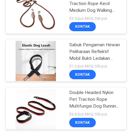
Traction Rope Kecil
Medium Dog Walking
18
Rope
$3.5/pcs MOQ:100 pcs
Tas Pembawa
KONTAK
Hewan Peliharaan
Sabuk Pengaman Hewan
Peliharaan Reflektif
Mobil Bukti Ledakan
Timbal Anjing yang Tidak
$1.2/pcs MOQ:100 pcs
Dapat Dikunyah
KONTAK
407
Mainan Kunyah
Double Headed Nylon
Pet Traction Rope
Hewan Peliharaan
Multifungsi Dog Running
Walking Traction Belt
$6.8/pcs MOQ:100 pcs
KONTAK