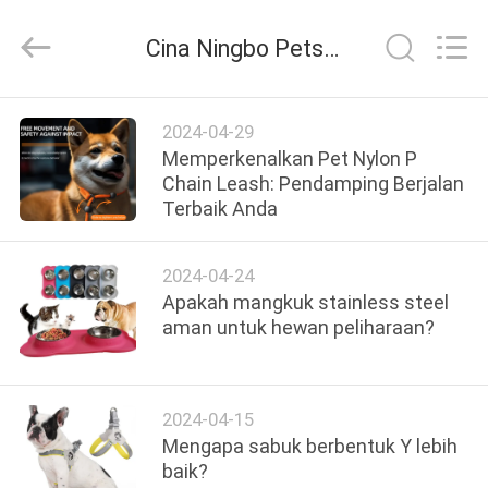
-
2026
Ningbo
Cina Ningbo Pets2Go Trading Co.Ltd Berita perusahaan
Pets2Go
Trading
Co.Ltd.
All
Rights
RUMAH
Reserved.
2024-04-29
Memperkenalkan Pet Nylon P
PRODUK
Chain Leash: Pendamping Berjalan
Terbaik Anda
TENTANG
2024-04-24
KAMI
Apakah mangkuk stainless steel
aman untuk hewan peliharaan?
TUR
PABRIK
2024-04-15
Mengapa sabuk berbentuk Y lebih
HUBUNGI
baik?