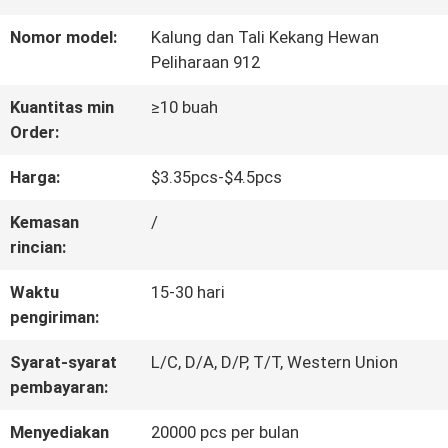
HUBUNGI
Nomor model:
Kalung dan Tali Kekang Hewan
Peliharaan 912
KAMI
Kuantitas min
≥10 buah
Order:
PERMINTAAN
Harga:
$3.35pcs-$4.5pcs
PENAWARAN
Kemasan
/
rincian:
BLOG/NEWS
Waktu
15-30 hari
pengiriman:
SITEMAP
Syarat-syarat
L/C, D/A, D/P, T/T, Western Union
pembayaran:
PRIVACY
Menyediakan
20000 pcs per bulan