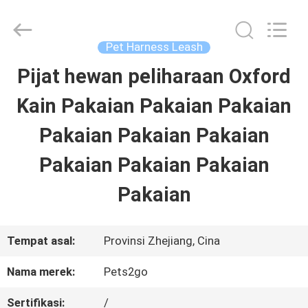
-
2026
Ningbo
Pets2Go
Pet Harness Leash
Trading
Co.Ltd.
Pijat hewan peliharaan Oxford
RUMAH
All
Rights
Reserved.
Kain Pakaian Pakaian Pakaian
PRODUK
Pakaian Pakaian Pakaian
Pakaian Pakaian Pakaian
TENTANG
Pakaian
KAMI
Tempat asal:
Provinsi Zhejiang, Cina
TUR
Nama merek:
Pets2go
PABRIK
Sertifikasi:
/