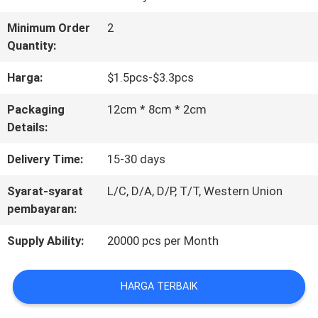
HUBUNGI
Minimum Order
2
Quantity:
KAMI
Harga:
$1.5pcs-$3.3pcs
PERMINTAAN
Packaging
12cm * 8cm * 2cm
Details:
PENAWARAN
Delivery Time:
15-30 days
BLOG/NEWS
Syarat-syarat
L/C, D/A, D/P, T/T, Western Union
pembayaran:
SITEMAP
Supply Ability:
20000 pcs per Month
HARGA TERBAIK
PRIVACY