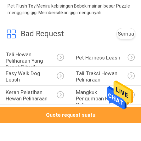
Pet Plush Toy Meniru kebisingan Bebek mainan besar Puzzle
menggiling gigi Membersihkan gigi mengunyah
Bad Request
Semua
Tali Hewan 
Pet Harness Leash
Peliharaan Yang 
Dapat Ditarik
Easy Walk Dog 
Tali Traksi Hewan 
Leash
Peliharaan
Kerah Pelatihan 
Mangkuk 
Hewan Peliharaan
Pengumpan Hewan 
Peliharaan
Tas Pembawa 
Mainan Kunyah 
Quote request suatu
Hewan Peliharaan
Hewan Peliharaan