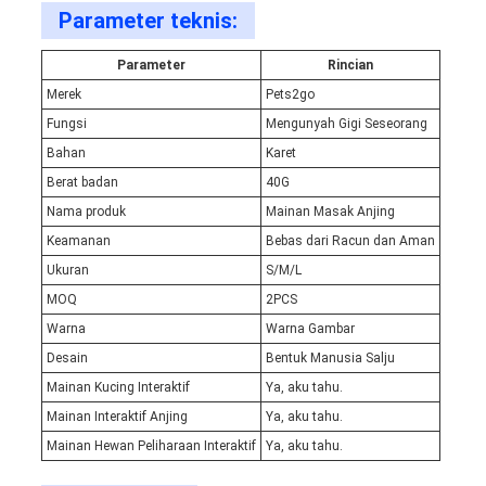
Parameter teknis:
Parameter
Rincian
Merek
Pets2go
Fungsi
Mengunyah Gigi Seseorang
Bahan
Karet
Berat badan
40G
Nama produk
Mainan Masak Anjing
Keamanan
Bebas dari Racun dan Aman
Ukuran
S/M/L
MOQ
2PCS
Warna
Warna Gambar
Desain
Bentuk Manusia Salju
Mainan Kucing Interaktif
Ya, aku tahu.
Mainan Interaktif Anjing
Ya, aku tahu.
Mainan Hewan Peliharaan Interaktif
Ya, aku tahu.