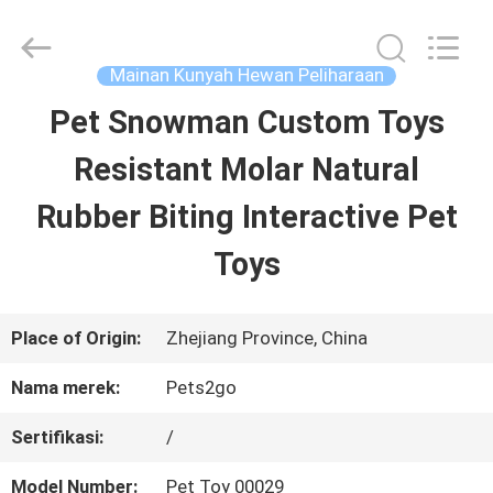
-
2026
Ningbo
Pets2Go
Mainan Kunyah Hewan Peliharaan
Trading
Co.Ltd.
Pet Snowman Custom Toys
RUMAH
All
Rights
Reserved.
Resistant Molar Natural
PRODUK
Rubber Biting Interactive Pet
Toys
TENTANG
KAMI
Place of Origin:
Zhejiang Province, China
Nama merek:
Pets2go
TUR
Sertifikasi:
/
PABRIK
Model Number:
Pet Toy 00029