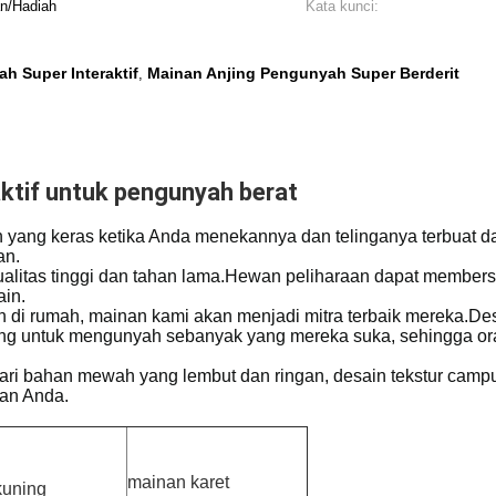
an/Hadiah
Kata kunci:
h Super Interaktif
Mainan Anjing Pengunyah Super Berderit
,
aktif untuk pengunyah berat
 yang keras ketika Anda menekannya dan telinganya terbuat dar
an.
rkualitas tinggi dan tahan lama.Hewan peliharaan dapat membe
ain.
ian di rumah, mainan kami akan menjadi mitra terbaik mereka.D
ng untuk mengunyah sebanyak yang mereka suka, sehingga oran
dari bahan mewah yang lembut dan ringan, desain tekstur cam
an Anda.
mainan karet
kuning