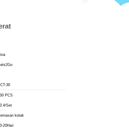
erat
ina
ets2Go
CT-30
00 PCS
3.4/Set
emasan kotak
0-20Hari