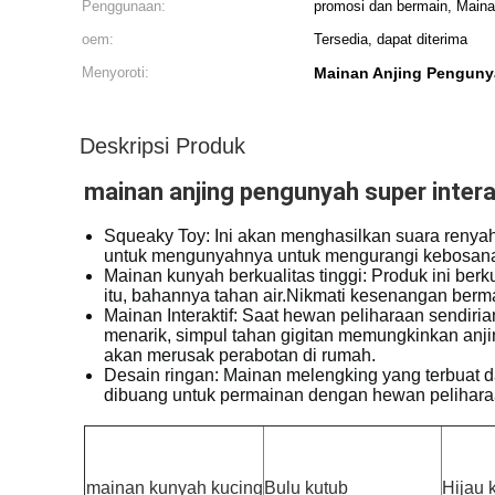
Penggunaan:
promosi dan bermain, Main
oem:
Tersedia, dapat diterima
Menyoroti:
Mainan Anjing Pengunya
Deskripsi Produk
mainan anjing pengunyah super inter
Squeaky Toy: Ini akan menghasilkan suara renyah
untuk mengunyahnya untuk mengurangi kebosan
Mainan kunyah berkualitas tinggi: Produk ini be
itu, bahannya tahan air.Nikmati kesenangan berm
Mainan Interaktif: Saat hewan peliharaan sendir
menarik, simpul tahan gigitan memungkinkan anji
akan merusak perabotan di rumah.
Desain ringan: Mainan melengking yang terbuat 
dibuang untuk permainan dengan hewan pelihara
mainan kunyah kucing
Bulu kutub
Hijau 