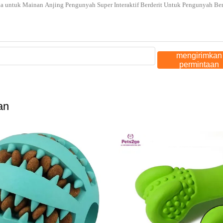
mengirimkan
permintaan
an