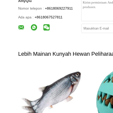
AmyQiu
Nomor telepon :
+8618069227911
Ada apa :
+8618067527811
Lebih Mainan Kunyah Hewan Pelihara