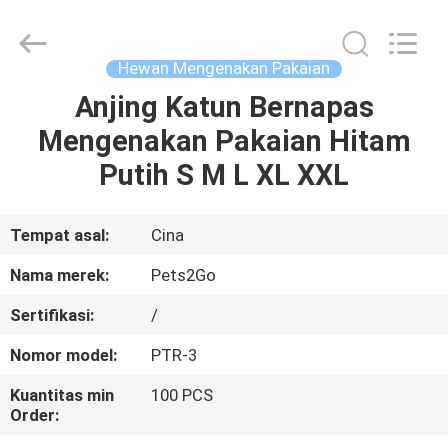
-
2026
Ningbo
Pets2Go
Trading
Hewan Mengenakan Pakaian
Co.Ltd.
All
Rights
Anjing Katun Bernapas
RUMAH
Reserved.
Mengenakan Pakaian Hitam
PRODUK
Putih S M L XL XXL
TENTANG
Tempat asal:
Cina
KAMI
Nama merek:
Pets2Go
Sertifikasi:
/
TUR
Nomor model:
PTR-3
PABRIK
Kuantitas min
100 PCS
Order:
HUBUNGI