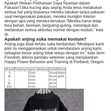
Apakah Hewan Peliharaan Saya Nyaman dalam
Pakaian?Jika kucing atau anjing Anda terus melakukan
semua hal yang biasanya mereka lakukan tanpa pakaian
saat mengenakan pakaian, mereka mungkin toleran
dengan apa yang mereka kenakan.“Mereka harus tetap
bisa berlari, bermain, berguling-guling, melompat dan
melakukan semua aktivitas normal dengan mudah,” kata
dr.
Apakah anjing suka memakai kostum?
Anjing juga tidak terlalu suka berdandan.“Meskipun kami
pikir itu menggemaskan untuk mendandani anjing kami,
sebagian besar anjing tidak setuju dengan ini,” kata Jenn
Fiendish, teknisi perilaku veteriner yang menjalankan
Happy Power Behavior and Training di Portland, Oregon.
Ukuran
Panjang bagian belakang
Dada
Warna
S
20cm
30cm
Hitam
M
25cm
36cm
putih
L
30cm
41cm
XL
35cm
46cm
XXL
41cm
56cm