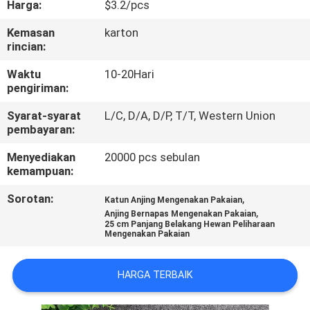
Harga:
$3.2/pcs
KAMI
Kemasan
karton
rincian:
PERMINTAAN
PENAWARAN
Waktu
10-20Hari
pengiriman:
Syarat-syarat
L/C, D/A, D/P, T/T, Western Union
BLOG/NEWS
pembayaran:
Menyediakan
20000 pcs sebulan
SITEMAP
kemampuan:
Sorotan:
,
Katun Anjing Mengenakan Pakaian
PRIVACY
,
Anjing Bernapas Mengenakan Pakaian
25 cm Panjang Belakang Hewan Peliharaan
POLICY
Mengenakan Pakaian
HARGA TERBAIK