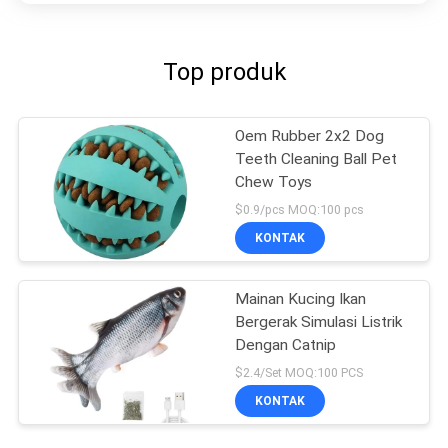
Top produk
Oem Rubber 2x2 Dog
Teeth Cleaning Ball Pet
Chew Toys
$0.9/pcs MOQ:100 pcs
KONTAK
Mainan Kucing Ikan
Bergerak Simulasi Listrik
Dengan Catnip
$2.4/Set MOQ:100 PCS
KONTAK