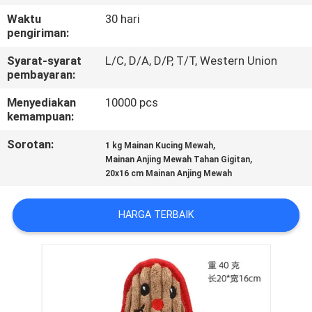
KAMI
Waktu
30 hari
pengiriman:
PERMINTAAN
Syarat-syarat
L/C, D/A, D/P, T/T, Western Union
PENAWARAN
pembayaran:
Menyediakan
10000 pcs
kemampuan:
BLOG/NEWS
Sorotan:
,
1 kg Mainan Kucing Mewah
,
Mainan Anjing Mewah Tahan Gigitan
SITEMAP
20x16 cm Mainan Anjing Mewah
PRIVACY
HARGA TERBAIK
POLICY