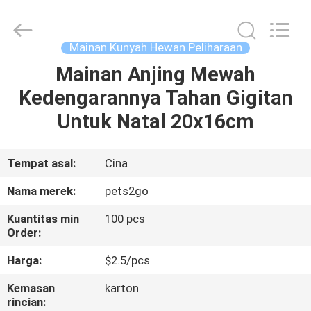
-
2026
Ningbo
Pets2Go
Trading
Mainan Kunyah Hewan Peliharaan
Co.Ltd.
All
Rights
Mainan Anjing Mewah
RUMAH
Reserved.
Kedengarannya Tahan Gigitan
PRODUK
Untuk Natal 20x16cm
TENTANG
Tempat asal:
Cina
KAMI
Nama merek:
pets2go
Kuantitas min
100 pcs
TUR
Order:
PABRIK
Harga:
$2.5/pcs
Kemasan
karton
HUBUNGI
rincian: