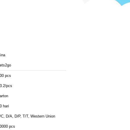
ina
ets2go
00 pcs
3.2/pcs
arton
0 hari
/C, D/A, D/P, T/T, Western Union
0000 pcs