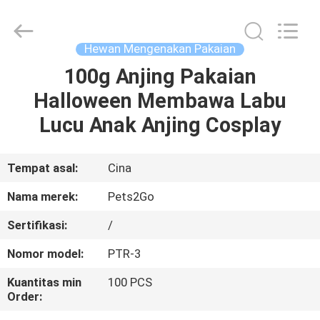
-
2026
Ningbo
Pets2Go
Trading
Hewan Mengenakan Pakaian
Co.Ltd.
All
Rights
100g Anjing Pakaian
RUMAH
Reserved.
Halloween Membawa Labu
PRODUK
Lucu Anak Anjing Cosplay
TENTANG
Tempat asal:
Cina
KAMI
Nama merek:
Pets2Go
Sertifikasi:
/
TUR
Nomor model:
PTR-3
PABRIK
Kuantitas min
100 PCS
Order:
HUBUNGI