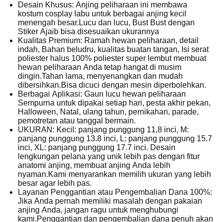
Desain Khusus: Anjing peliharaan ini membawa
kostum cosplay labu untuk berbagai anjing kecil
menengah besar.Lucu dan lucu, Bust Bust dengan
Stiker Ajaib bisa disesuaikan ukurannya
Kualitas Premium: Ramah hewan peliharaan, detail
indah, Bahan beludru, kualitas buatan tangan, Isi serat
poliester halus 100% poliester super lembut membuat
hewan peliharaan Anda tetap hangat di musim
dingin.Tahan lama, menyenangkan dan mudah
dibersihkan.Bisa dicuci dengan mesin diperbolehkan.
Berbagai Aplikasi: Gaun lucu hewan peliharaan
Sempurna untuk dipakai setiap hari, pesta akhir pekan,
Halloween, Natal, ulang tahun, pernikahan, parade,
pemotretan atau tanggal bermain.
UKURAN: Kecil: panjang punggung 11,8 inci, M:
panjang punggung 13.8 inci, L: panjang punggung 15.7
inci, XL: panjang punggung 17.7 inci. Desain
lengkungan pelana yang unik lebih pas dengan fitur
anatomi anjing, membuat anjing Anda lebih
nyaman.Kami menyarankan memilih ukuran yang lebih
besar agar lebih pas.
Layanan Penggantian atau Pengembalian Dana 100%:
Jika Anda pernah memiliki masalah dengan pakaian
anjing Anda, jangan ragu untuk menghubungi
kami.Penggantian dan pengembalian dana penuh akan