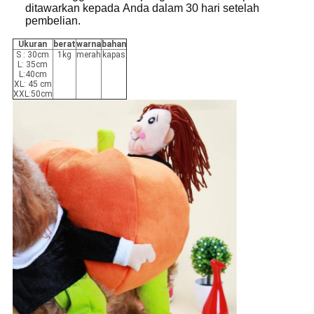
ditawarkan kepada Anda dalam 30 hari setelah
pembelian.
Ukuran
berat
warna
bahan
S : 30cm
1kg
merah
kapas
L: 35cm
L:40cm
XL: 45 cm
XXL:50cm