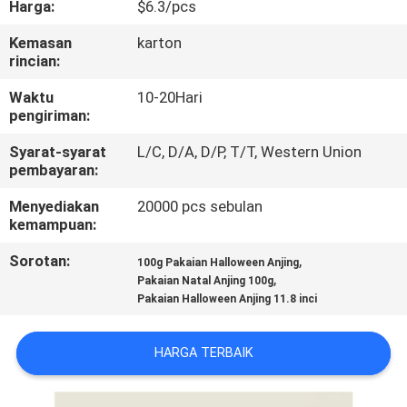
Harga:
$6.3/pcs
KAMI
Kemasan
karton
rincian:
PERMINTAAN
PENAWARAN
Waktu
10-20Hari
pengiriman:
Syarat-syarat
L/C, D/A, D/P, T/T, Western Union
BLOG/NEWS
pembayaran:
Menyediakan
20000 pcs sebulan
SITEMAP
kemampuan:
Sorotan:
,
100g Pakaian Halloween Anjing
PRIVACY
,
Pakaian Natal Anjing 100g
Pakaian Halloween Anjing 11.8 inci
POLICY
HARGA TERBAIK