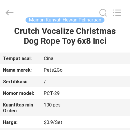
-
2026
Ningbo
Pets2Go
Trading
Mainan Kunyah Hewan Peliharaan
Co.Ltd.
All
Rights
Crutch Vocalize Christmas
RUMAH
Reserved.
Dog Rope Toy 6x8 Inci
PRODUK
Tempat asal:
Cina
TENTANG
Nama merek:
Pets2Go
KAMI
Sertifikasi:
/
Nomor model:
PCT-29
TUR
PABRIK
Kuantitas min
100 pcs
Order:
Harga:
$0.9/Set
HUBUNGI