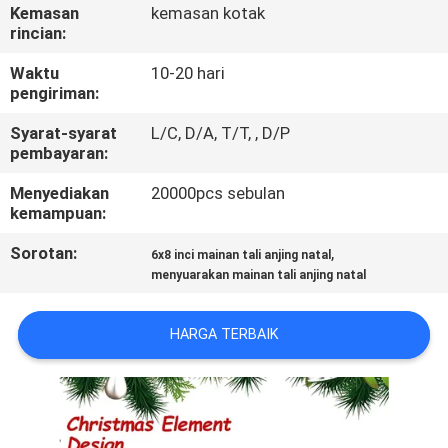
KAMI
Kemasan
kemasan kotak
rincian:
PERMINTAAN
Waktu
10-20 hari
pengiriman:
PENAWARAN
Syarat-syarat
L/C, D/A, T/T, , D/P
pembayaran:
BLOG/NEWS
Menyediakan
20000pcs sebulan
kemampuan:
SITEMAP
Sorotan:
,
6x8 inci mainan tali anjing natal
menyuarakan mainan tali anjing natal
PRIVACY
POLICY
HARGA TERBAIK