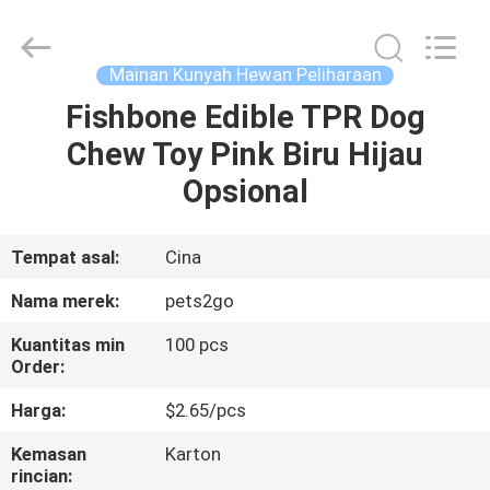
-
2026
Ningbo
Pets2Go
Trading
Mainan Kunyah Hewan Peliharaan
Co.Ltd.
All
Rights
Fishbone Edible TPR Dog
RUMAH
Reserved.
Chew Toy Pink Biru Hijau
PRODUK
Opsional
TENTANG
Tempat asal:
Cina
KAMI
Nama merek:
pets2go
Kuantitas min
100 pcs
TUR
Order:
PABRIK
Harga:
$2.65/pcs
Kemasan
Karton
HUBUNGI
rincian: