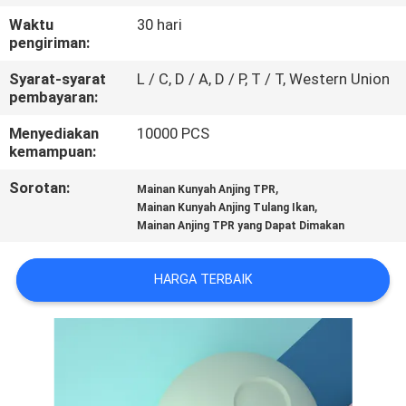
KAMI
Waktu
30 hari
pengiriman:
PERMINTAAN
Syarat-syarat
L / C, D / A, D / P, T / T, Western Union
PENAWARAN
pembayaran:
Menyediakan
10000 PCS
kemampuan:
BLOG/NEWS
Sorotan:
,
Mainan Kunyah Anjing TPR
,
Mainan Kunyah Anjing Tulang Ikan
SITEMAP
Mainan Anjing TPR yang Dapat Dimakan
PRIVACY
HARGA TERBAIK
POLICY