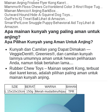
Mainan Anjing Frisbee Flyer Kong Karet....
Mammoth Floss Chews Cottonblend Color 3-Knot Rope Tug....
Mainan Mencicit Anjing BarkBox....
Outward Hound Hide-A-Squirrel Dog Toys....
OurPets IQ Treat Ball.Lihat di Amazon....
SmartPetLove Snuggle Puppy Behavioral Aid Toy.Lihat di
Amazon.
Apa mainan kunyah yang paling aman untuk
anjing?
Apa Pilihan Kunyah yang Aman Untuk Anjing?
Kunyah dan Camilan yang Dapat Dimakan —
VeggieDent®, Greenies®, dan camilan kunyah
lainnya umumnya aman untuk hewan peliharaan
Anda, namun tidak bertahan lama....
Rubber Chew Toys – Mainan seperti Kong, terbuat
dari karet keras, adalah pilihan paling aman untuk
mainan kunyah anjing.
SZIE
BERAT
WARNA
BAHAN
L:15x10x10cm
150g
Merah muda/biru/hijau
TPR