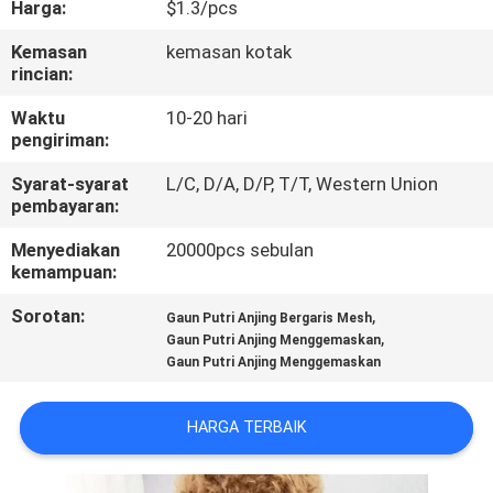
Harga:
$1.3/pcs
KAMI
Kemasan
kemasan kotak
rincian:
PERMINTAAN
PENAWARAN
Waktu
10-20 hari
pengiriman:
Syarat-syarat
L/C, D/A, D/P, T/T, Western Union
BLOG/NEWS
pembayaran:
Menyediakan
20000pcs sebulan
SITEMAP
kemampuan:
Sorotan:
,
Gaun Putri Anjing Bergaris Mesh
PRIVACY
,
Gaun Putri Anjing Menggemaskan
Gaun Putri Anjing Menggemaskan
POLICY
HARGA TERBAIK