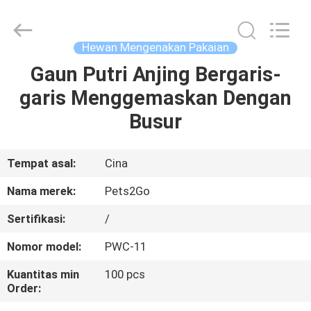
-
2026
Ningbo
Pets2Go
Trading
Hewan Mengenakan Pakaian
Co.Ltd.
All
Rights
Gaun Putri Anjing Bergaris-
RUMAH
Reserved.
garis Menggemaskan Dengan
PRODUK
Busur
TENTANG
Tempat asal:
Cina
KAMI
Nama merek:
Pets2Go
Sertifikasi:
/
TUR
Nomor model:
PWC-11
PABRIK
Kuantitas min
100 pcs
Order:
HUBUNGI