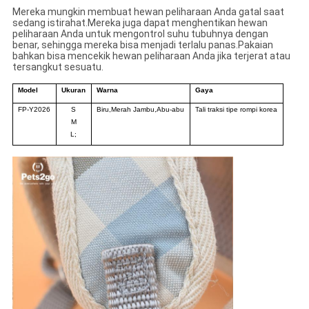
Mereka mungkin membuat hewan peliharaan Anda gatal saat
sedang istirahat.Mereka juga dapat menghentikan hewan
peliharaan Anda untuk mengontrol suhu tubuhnya dengan
benar, sehingga mereka bisa menjadi terlalu panas.Pakaian
bahkan bisa mencekik hewan peliharaan Anda jika terjerat atau
tersangkut sesuatu.
Model
Ukuran
Warna
Gaya
FP-Y2026
S
Biru
,
Merah Jambu
,
Abu-abu
Tali traksi tipe rompi korea
M
L;