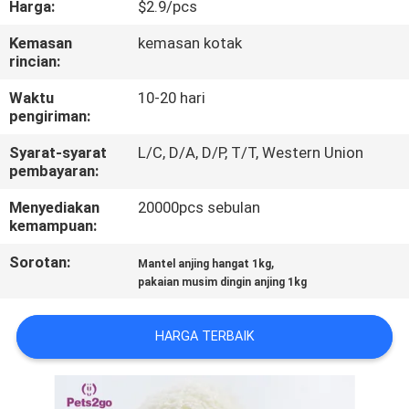
Harga:
$2.9/pcs
KAMI
Kemasan
kemasan kotak
rincian:
PERMINTAAN
PENAWARAN
Waktu
10-20 hari
pengiriman:
Syarat-syarat
L/C, D/A, D/P, T/T, Western Union
BLOG/NEWS
pembayaran:
Menyediakan
20000pcs sebulan
SITEMAP
kemampuan:
Sorotan:
,
Mantel anjing hangat 1kg
PRIVACY
pakaian musim dingin anjing 1kg
POLICY
HARGA TERBAIK