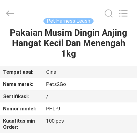
-
2026
Ningbo
Pets2Go
Trading
Pet Harness Leash
Co.Ltd.
All
Rights
Pakaian Musim Dingin Anjing
RUMAH
Reserved.
Hangat Kecil Dan Menengah
PRODUK
1kg
TENTANG
Tempat asal:
Cina
KAMI
Nama merek:
Pets2Go
Sertifikasi:
/
TUR
Nomor model:
PHL-9
PABRIK
Kuantitas min
100 pcs
Order:
HUBUNGI