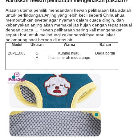
Haruskah hewan peliharaan mengenakan pakaian?
Alasan utama pemilik mendandani hewan peliharaan kita adalah
untuk perlindungan.Anjing yang lebih kecil seperti Chihuahua
membutuhkan sweter agar nyaman dalam cuaca dingin, dan
kebanyakan anjing akan memakai jas hujan dengan tepat sesuai
dengan cuaca.... Hewan peliharaan sering kali mengenakan
sepatu bot untuk melindungi cakar sensitifnya atau jaket
pelampung saat berada di atas air.
Model
Ukuran
Warna
Bahan
20PL1003
S
Kuning hijau,
Dada bordir
M
hitam, merah muda.ungu
L;