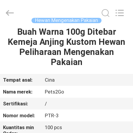
-
2026
Ningbo
Pets2Go
Trading
Hewan Mengenakan Pakaian
Co.Ltd.
All
Rights
Buah Warna 100g Ditebar
RUMAH
Reserved.
Kemeja Anjing Kustom Hewan
PRODUK
Peliharaan Mengenakan
Pakaian
TENTANG
KAMI
Tempat asal:
Cina
Nama merek:
Pets2Go
TUR
Sertifikasi:
/
PABRIK
Nomor model:
PTR-3
HUBUNGI
Kuantitas min
100 pcs