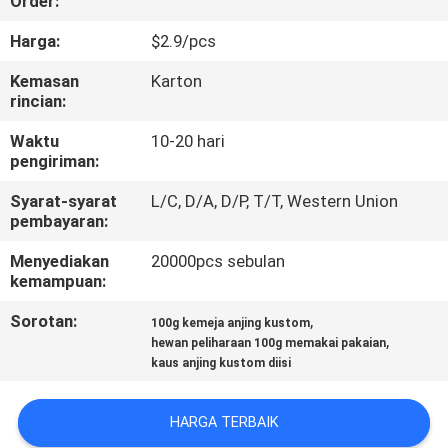
Order:
KAMI
Harga:
$2.9/pcs
PERMINTAAN
Kemasan
Karton
rincian:
PENAWARAN
Waktu
10-20 hari
pengiriman:
BLOG/NEWS
Syarat-syarat
L/C, D/A, D/P, T/T, Western Union
pembayaran:
SITEMAP
Menyediakan
20000pcs sebulan
kemampuan:
PRIVACY
Sorotan:
,
100g kemeja anjing kustom
POLICY
,
hewan peliharaan 100g memakai pakaian
kaus anjing kustom diisi
HARGA TERBAIK