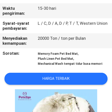
KAMI
Waktu
15-30 hari
pengiriman:
PERMINTAAN
Syarat-syarat
L / C, D / A, D / P, T / T, Western Union
PENAWARAN
pembayaran:
Menyediakan
20000 Ton / ton per Bulan
BLOG/NEWS
kemampuan:
Sorotan:
,
Memory Foam Pet Bed Mat
,
SITEMAP
Plush Linen Pet Bed Mat
Mechanical Wash tempat tidur busa memori
PRIVACY
HARGA TERBAIK
POLICY