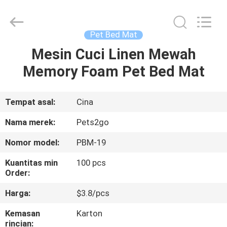
-
2026
Ningbo
Pets2Go
Trading
Pet Bed Mat
Co.Ltd.
All
Rights
Mesin Cuci Linen Mewah
RUMAH
Reserved.
Memory Foam Pet Bed Mat
PRODUK
Tempat asal:
Cina
TENTANG
Nama merek:
Pets2go
KAMI
Nomor model:
PBM-19
Kuantitas min
100 pcs
TUR
Order:
PABRIK
Harga:
$3.8/pcs
Kemasan
Karton
HUBUNGI
rincian: