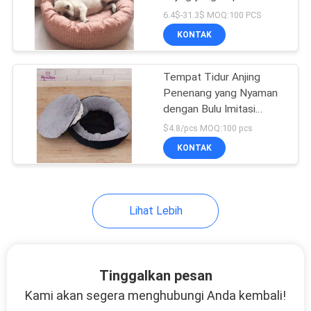
Untuk Anjing Kecil
6.4$-31.3$ MOQ:100 PCS
Sedang Pemanasan
KONTAK
Sendiri
Tempat Tidur Anjing
Penenang yang Nyaman
dengan Bulu Imitasi
berbentuk donat OEM
$4.8/pcs MOQ:100 pcs
KONTAK
Lihat Lebih
Tinggalkan pesan
Kami akan segera menghubungi Anda kembali!