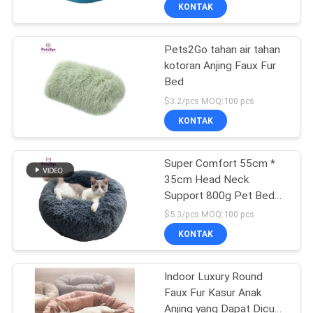
KAMI
KONTAK
Pets2Go tahan air tahan
PERMINTAAN
kotoran Anjing Faux Fur
PENAWARAN
Bed
$3.2/pcs MOQ:100 pcs
BLOG/NEWS
KONTAK
SITEMAP
Super Comfort 55cm *
35cm Head Neck
Support 800g Pet Bed
PRIVACY
Mat
$5.3/pcs MOQ:100 pcs
POLICY
KONTAK
Indoor Luxury Round
Faux Fur Kasur Anak
Anjing yang Dapat Dicuci