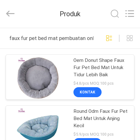
-
2026
Ningbo
Produk
Pets2Go
Trading
Co.Ltd.
All
Rights
RUMAH
Reserved.
faux fur pet bed mat pembuatan online
PRODUK
Oem Donut Shape Faux
Fur Pet Bed Mat Untuk
TENTANG
Tidur Lebih Baik
KAMI
$4.8/pcs MOQ:100 pcs
KONTAK
TUR
Round Odm Faux Fur Pet
PABRIK
Bed Mat Untuk Anjing
Kecil
HUBUNGI
$5.9/pcs MOQ:100 pcs