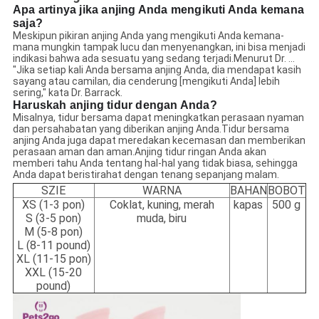
Apa artinya jika anjing Anda mengikuti Anda kemana
saja?
Meskipun pikiran anjing Anda yang mengikuti Anda kemana-
mana mungkin tampak lucu dan menyenangkan, ini bisa menjadi
indikasi bahwa ada sesuatu yang sedang terjadi.Menurut Dr. ...
"Jika setiap kali Anda bersama anjing Anda, dia mendapat kasih
sayang atau camilan, dia cenderung [mengikuti Anda] lebih
sering," kata Dr. Barrack.
Haruskah anjing tidur dengan Anda?
Misalnya, tidur bersama dapat meningkatkan perasaan nyaman
dan persahabatan yang diberikan anjing Anda.Tidur bersama
anjing Anda juga dapat meredakan kecemasan dan memberikan
perasaan aman dan aman.Anjing tidur ringan Anda akan
memberi tahu Anda tentang hal-hal yang tidak biasa, sehingga
Anda dapat beristirahat dengan tenang sepanjang malam.
SZIE
WARNA
BAHAN
BOBOT
XS (1-3 pon)
Coklat, kuning, merah
kapas
500 g
S (3-5 pon)
muda, biru
M (5-8 pon)
L (8-11 pound)
XL (11-15 pon)
XXL (15-20
pound)