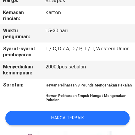
Harga:
$2.8/pcs
KAMI
Kemasan
Karton
rincian:
PERMINTAAN
Waktu
15-30 hari
PENAWARAN
pengiriman:
Syarat-syarat
L / C, D / A, D / P, T / T, Western Union
BLOG/NEWS
pembayaran:
Menyediakan
20000pcs sebulan
SITEMAP
kemampuan:
Sorotan:
Hewan Peliharaan 8 Pounds Mengenakan Pakaian
PRIVACY
,
Hewan Peliharaan Empuk Hangat Mengenakan
POLICY
Pakaian
HARGA TERBAIK