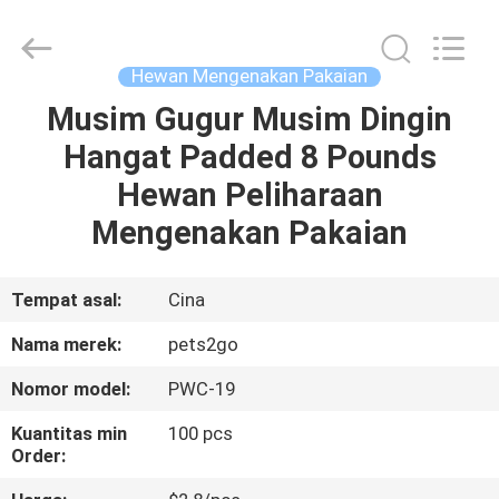
-
2026
Ningbo
Pets2Go
Trading
Hewan Mengenakan Pakaian
Co.Ltd.
All
Rights
Musim Gugur Musim Dingin
RUMAH
Reserved.
Hangat Padded 8 Pounds
PRODUK
Hewan Peliharaan
Mengenakan Pakaian
TENTANG
KAMI
Tempat asal:
Cina
Nama merek:
pets2go
TUR
Nomor model:
PWC-19
PABRIK
Kuantitas min
100 pcs
Order:
HUBUNGI