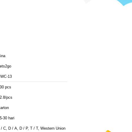
ina
ets2go
WC-13
00 pcs
2.8/pcs
arton
5-30 hari
 / C, D / A, D / P, T / T, Western Union