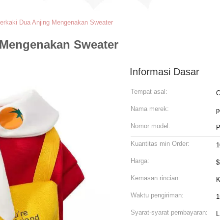
erkaki Dua Anjing Mengenakan Sweater
g Mengenakan Sweater
Informasi Dasar
Tempat asal:
C
Nama merek:
p
Nomor model:
P
Kuantitas min Order:
1
Harga:
$
Kemasan rincian:
K
Waktu pengiriman:
1
Syarat-syarat pembayaran:
L