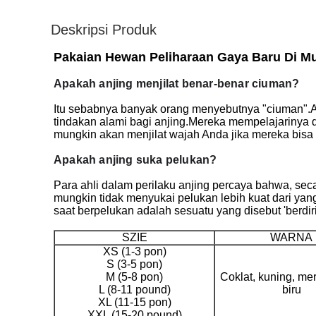
Deskripsi Produk
Pakaian Hewan Peliharaan Gaya Baru Di 
Apakah anjing menjilat benar-benar ciuman?
Itu sebabnya banyak orang menyebutnya "ciuman".An
tindakan alami bagi anjing.Mereka mempelajarinya 
mungkin akan menjilat wajah Anda jika mereka bis
Apakah anjing suka pelukan?
Para ahli dalam perilaku anjing percaya bahwa, sec
mungkin tidak menyukai pelukan lebih kuat dari yan
saat berpelukan adalah sesuatu yang disebut 'berdiri
SZIE
WARNA
XS (1-3 pon)
S (3-5 pon)
M (5-8 pon)
Coklat, kuning, me
L (8-11 pound)
biru
XL (11-15 pon)
XXL (15-20 pound)