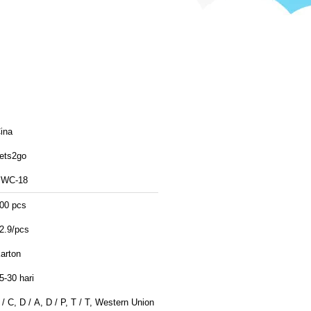
ina
ets2go
WC-18
00 pcs
2.9/pcs
arton
5-30 hari
 / C, D / A, D / P, T / T, Western Union