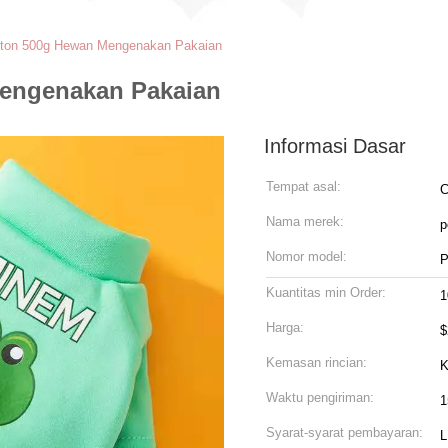
tton 500g Hewan Mengenakan Pakaian
Mengenakan Pakaian
Informasi Dasar
Tempat asal:
C
Nama merek:
p
Nomor model:
P
Kuantitas min Order:
1
Harga:
$
Kemasan rincian:
K
Waktu pengiriman:
1
Syarat-syarat pembayaran:
L