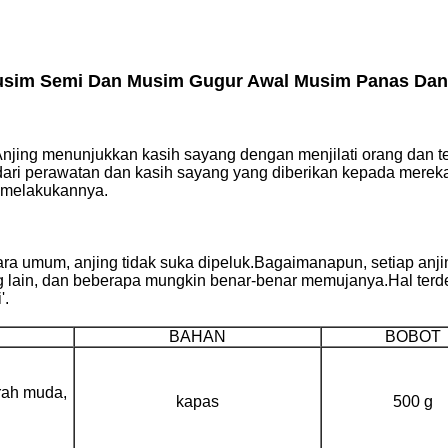
Musim Semi Dan Musim Gugur Awal Musim Panas Dan
jing menunjukkan kasih sayang dengan menjilati orang dan te
dari perawatan dan kasih sayang yang diberikan kepada mereka
a melakukannya.
ara umum, anjing tidak suka dipeluk.Bagaimanapun, setiap anj
g lain, dan beberapa mungkin benar-benar memujanya.Hal terde
'.
BAHAN
BOBOT
rah muda,
kapas
500 g