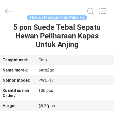
-
2026
Ningbo
Pets2Go
Trading
Hewan Mengenakan Pakaian
Co.Ltd.
All
Rights
5 pon Suede Tebal Sepatu
RUMAH
Reserved.
Hewan Peliharaan Kapas
PRODUK
Untuk Anjing
TENTANG
Tempat asal:
Cina
KAMI
Nama merek:
pets2go
Nomor model:
PWC-17
TUR
Kuantitas min
100 pcs
PABRIK
Order:
Harga:
$5.2/pcs
HUBUNGI