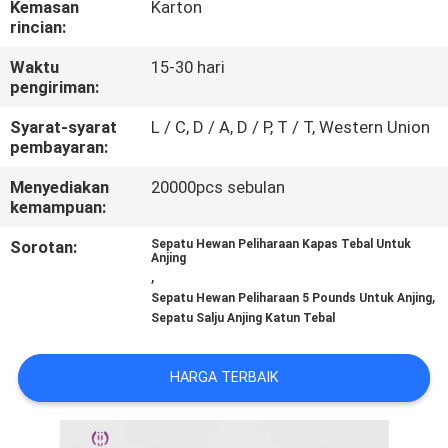
Kemasan
Karton
KAMI
rincian:
Waktu
15-30 hari
PERMINTAAN
pengiriman:
PENAWARAN
Syarat-syarat
L / C, D / A, D / P, T / T, Western Union
pembayaran:
BLOG/NEWS
Menyediakan
20000pcs sebulan
kemampuan:
SITEMAP
Sorotan:
Sepatu Hewan Peliharaan Kapas Tebal Untuk
Anjing
,
,
PRIVACY
Sepatu Hewan Peliharaan 5 Pounds Untuk Anjing
Sepatu Salju Anjing Katun Tebal
POLICY
HARGA TERBAIK