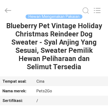
-
2026
Ningbo
Pets2Go
Trading
Hewan Mengenakan Pakaian
Co.Ltd.
All
Rights
Blueberry Pet Vintage Holiday
RUMAH
Reserved.
Christmas Reindeer Dog
PRODUK
Sweater - Syal Anjing Yang
Sesuai, Sweater Pemilik
TENTANG
Hewan Peliharaan dan
KAMI
Selimut Tersedia
TUR
Tempat asal:
Cina
PABRIK
Nama merek:
Pets2Go
Sertifikasi:
/
HUBUNGI