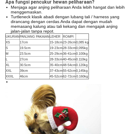
Apa fungsi pencukur hewan peliharaan?
Menjaga agar anjing peliharaan Anda lebih hangat dan lebih
menggemaskan.
Turtleneck klasik abadi dengan lubang tali / harness yang
dirancang dengan cerdas.Anda dapat dengan mudah
memasang kalung atau tali kekang dan mengajak anjing
jalan-jalan tanpa repot.
UKURAN
PANJANG PAKAIAN
LEHER
ROMPI
XS
17
cm
15-18cm
23-26
cm
0,085 kg
S
19.5
cm
19-23
cm
28-33
cm
0,095
kg
M
23.5
cm
25-29
cm
36-41
cm
0.100
kg
L
27
cm
28-33
cm
40-45
cm
0.110
kg
XL
30.5
cm
35-40
cm
48-54
cm
0.120
kg
XXL
39
cm
37-43
cm
55-62
cm
0,145
kg
XXXL
46
cm
45-52
cm
62-72
cm
0.160
kg