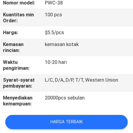
KAMI
Nomor model:
PWC-38
Kuantitas min
100 pcs
Order:
PERMINTAAN
PENAWARAN
Harga:
$5.5/pcs
Kemasan
kemasan kotak
rincian:
BLOG/NEWS
Waktu
10-20 hari
pengiriman:
SITEMAP
Syarat-syarat
L/C, D/A, D/P, T/T, Western Union
pembayaran:
PRIVACY
Menyediakan
20000pcs sebulan
POLICY
kemampuan:
HARGA TERBAIK