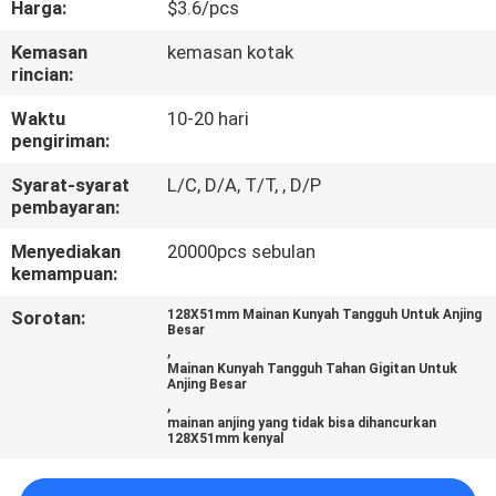
Harga:
$3.6/pcs
KAMI
Kemasan
kemasan kotak
rincian:
PERMINTAAN
PENAWARAN
Waktu
10-20 hari
pengiriman:
Syarat-syarat
L/C, D/A, T/T, , D/P
BLOG/NEWS
pembayaran:
Menyediakan
20000pcs sebulan
SITEMAP
kemampuan:
Sorotan:
128X51mm Mainan Kunyah Tangguh Untuk Anjing
PRIVACY
Besar
,
POLICY
Mainan Kunyah Tangguh Tahan Gigitan Untuk
Anjing Besar
,
mainan anjing yang tidak bisa dihancurkan
128X51mm kenyal