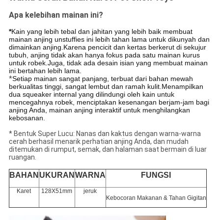
Apa kelebihan mainan ini?
*
Kain yang lebih tebal dan jahitan yang lebih baik membuat
mainan anjing unstuffies ini lebih tahan lama untuk dikunyah dan
dimainkan anjing.Karena pencicit dan kertas berkerut di sekujur
tubuh, anjing tidak akan hanya fokus pada satu mainan kurus
untuk robek.Juga, tidak ada desain isian yang membuat mainan
ini bertahan lebih lama.
*
Setiap mainan sangat panjang, terbuat dari bahan mewah
berkualitas tinggi, sangat lembut dan ramah kulit.Menampilkan
dua squeaker internal yang dilindungi oleh kain untuk
mencegahnya robek, menciptakan kesenangan berjam-jam bagi
anjing Anda, mainan anjing interaktif untuk menghilangkan
kebosanan.
* Bentuk Super Lucu: Nanas dan kaktus dengan warna-warna
cerah berhasil menarik perhatian anjing Anda, dan mudah
ditemukan di rumput, semak, dan halaman saat bermain di luar
ruangan.
BAHAN
UKURAN
WARNA
FUNGSI
Karet
128X51mm
jeruk
Kebocoran Makanan & Tahan Gigitan