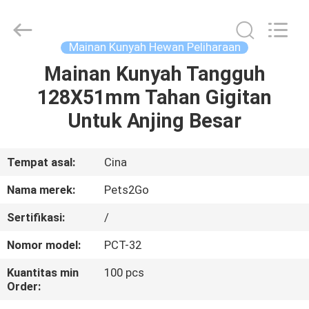
-
2026
Ningbo
Pets2Go
Trading
Mainan Kunyah Hewan Peliharaan
Co.Ltd.
All
Rights
Mainan Kunyah Tangguh
RUMAH
Reserved.
128X51mm Tahan Gigitan
PRODUK
Untuk Anjing Besar
TENTANG
Tempat asal:
Cina
KAMI
Nama merek:
Pets2Go
Sertifikasi:
/
TUR
Nomor model:
PCT-32
PABRIK
Kuantitas min
100 pcs
Order:
HUBUNGI