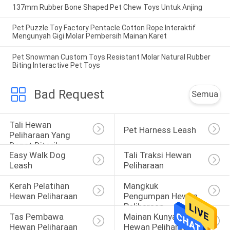
137mm Rubber Bone Shaped Pet Chew Toys Untuk Anjing
Pet Puzzle Toy Factory Pentacle Cotton Rope Interaktif
Mengunyah Gigi Molar Pembersih Mainan Karet
Pet Snowman Custom Toys Resistant Molar Natural Rubber
Biting Interactive Pet Toys
Bad Request
Semua
Tali Hewan 
Pet Harness Leash
Peliharaan Yang 
Dapat Ditarik
Easy Walk Dog 
Tali Traksi Hewan 
Leash
Peliharaan
Kerah Pelatihan 
Mangkuk 
Hewan Peliharaan
Pengumpan Hewan 
Peliharaan
Tas Pembawa 
Mainan Kunyah 
Hewan Peliharaan
Hewan Peliharaan