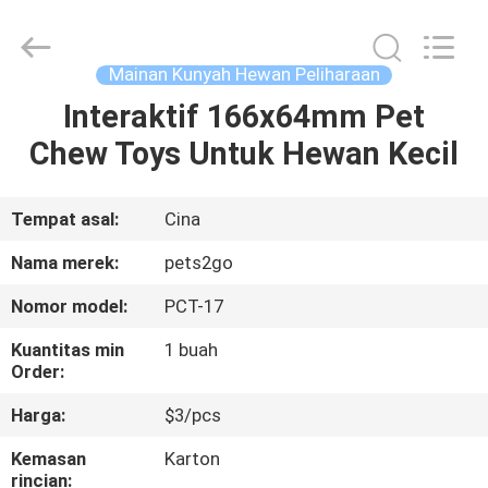
-
2026
Ningbo
Pets2Go
Trading
Mainan Kunyah Hewan Peliharaan
Co.Ltd.
All
Rights
Interaktif 166x64mm Pet
RUMAH
Reserved.
Chew Toys Untuk Hewan Kecil
PRODUK
Tempat asal:
Cina
TENTANG
Nama merek:
pets2go
KAMI
Nomor model:
PCT-17
Kuantitas min
1 buah
TUR
Order:
PABRIK
Harga:
$3/pcs
Kemasan
Karton
HUBUNGI
rincian: