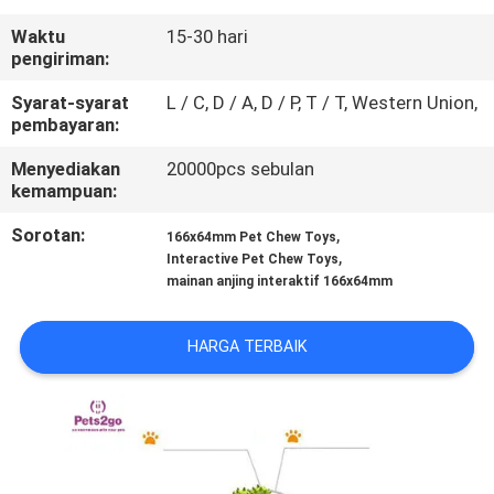
KAMI
Waktu
15-30 hari
pengiriman:
PERMINTAAN
Syarat-syarat
L / C, D / A, D / P, T / T, Western Union,
PENAWARAN
pembayaran:
Menyediakan
20000pcs sebulan
BLOG/NEWS
kemampuan:
Sorotan:
,
166x64mm Pet Chew Toys
,
SITEMAP
Interactive Pet Chew Toys
mainan anjing interaktif 166x64mm
PRIVACY
HARGA TERBAIK
POLICY