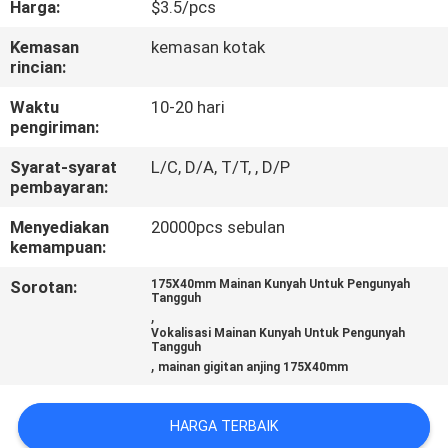
Harga:
$3.5/pcs
KAMI
Kemasan
kemasan kotak
rincian:
PERMINTAAN
PENAWARAN
Waktu
10-20 hari
pengiriman:
Syarat-syarat
L/C, D/A, T/T, , D/P
BLOG/NEWS
pembayaran:
Menyediakan
20000pcs sebulan
SITEMAP
kemampuan:
Sorotan:
175X40mm Mainan Kunyah Untuk Pengunyah
PRIVACY
Tangguh
,
POLICY
Vokalisasi Mainan Kunyah Untuk Pengunyah
Tangguh
,
mainan gigitan anjing 175X40mm
HARGA TERBAIK