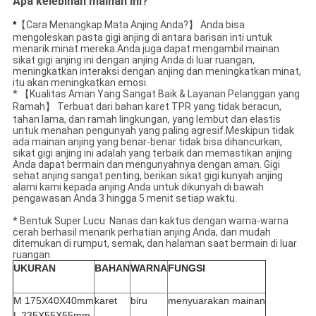
Apa kelebihan mainan ini?
*
【Cara Menangkap Mata Anjing Anda?】 Anda bisa
mengoleskan pasta gigi anjing di antara barisan inti untuk
menarik minat mereka.Anda juga dapat mengambil mainan
sikat gigi anjing ini dengan anjing Anda di luar ruangan,
meningkatkan interaksi dengan anjing dan meningkatkan minat,
itu akan meningkatkan emosi.
* 【Kualitas Aman Yang Sangat Baik & Layanan Pelanggan yang
Ramah】 Terbuat dari bahan karet TPR yang tidak beracun,
tahan lama, dan ramah lingkungan, yang lembut dan elastis
untuk menahan pengunyah yang paling agresif.Meskipun tidak
ada mainan anjing yang benar-benar tidak bisa dihancurkan,
sikat gigi anjing ini adalah yang terbaik dan memastikan anjing
Anda dapat bermain dan mengunyahnya dengan aman. Gigi
sehat anjing sangat penting, berikan sikat gigi kunyah anjing
alami kami kepada anjing Anda untuk dikunyah di bawah
pengawasan Anda 3 hingga 5 menit setiap waktu.
* Bentuk Super Lucu: Nanas dan kaktus dengan warna-warna
cerah berhasil menarik perhatian anjing Anda, dan mudah
ditemukan di rumput, semak, dan halaman saat bermain di luar
ruangan.
UKURAN
BAHAN
WARNA
FUNGSI
M 175X40X40mm
karet
biru
menyuarakan mainan
L 235X55X55mm