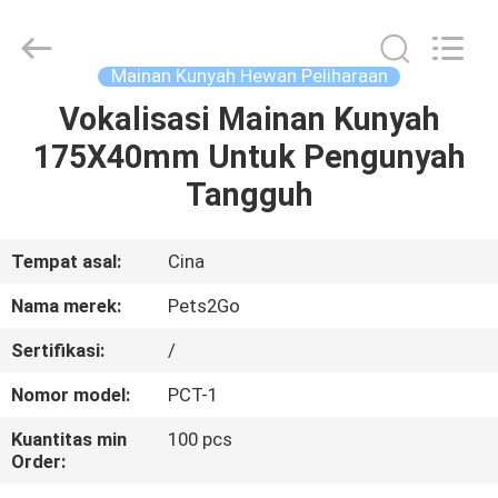
-
2026
Ningbo
Pets2Go
Trading
Mainan Kunyah Hewan Peliharaan
Co.Ltd.
All
Rights
Vokalisasi Mainan Kunyah
RUMAH
Reserved.
175X40mm Untuk Pengunyah
PRODUK
Tangguh
TENTANG
Tempat asal:
Cina
KAMI
Nama merek:
Pets2Go
Sertifikasi:
/
TUR
Nomor model:
PCT-1
PABRIK
Kuantitas min
100 pcs
Order:
HUBUNGI