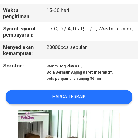
KAMI
Waktu
15-30 hari
pengiriman:
PERMINTAAN
Syarat-syarat
L / C, D / A, D / P, T / T, Western Union,
PENAWARAN
pembayaran:
Menyediakan
20000pcs sebulan
BLOG/NEWS
kemampuan:
Sorotan:
,
86mm Dog Play Ball
,
SITEMAP
Bola Bermain Anjing Karet Interaktif
bola pengambilan anjing 86mm
PRIVACY
HARGA TERBAIK
POLICY