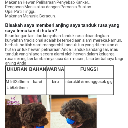
Makanan Hewan Peliharaan Penyebab Kanker....
Penganan Manis atau dengan Pemanis Buatan....
Opsi Pati Tinggi....
Makanan Manusia Beracun.
Bisakah saya memberi anjing saya tanduk rusa yang
saya temukan di hutan?
Keuntungan lain dari kunyahan tanduk rusa dibandingkan
kunyahan tradisional adalah ketersediaan alami mereka.Namun,
berhati-hatilah saat mengambil tanduk tua yang ditemukan di
hutan untuk hewan peliharaan Anda.Tanduk kandang liar, atau
tanduk yang hilang secara alami oleh hewan dalam keluarga
rusa seiring bertambahnya usia dan musim, bisa berbahaya bagi
anjing Anda
UKURAN
BAHAN
WARNA
FUNGSI
M 86X86mm
karet
biru
interaktif & menggosok gigi
L 56x56mm