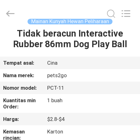
-
2026
Ningbo
Pets2Go
Trading
Mainan Kunyah Hewan Peliharaan
Co.Ltd.
All
Rights
Tidak beracun Interactive
RUMAH
Reserved.
Rubber 86mm Dog Play Ball
PRODUK
Tempat asal:
Cina
TENTANG
Nama merek:
pets2go
KAMI
Nomor model:
PCT-11
Kuantitas min
1 buah
TUR
Order:
PABRIK
Harga:
$2.8-$4
Kemasan
Karton
HUBUNGI
rincian: