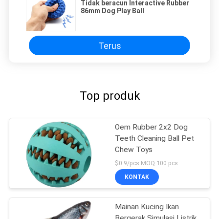
Tidak beracun Interactive Rubber
86mm Dog Play Ball
Terus
Top produk
Oem Rubber 2x2 Dog
Teeth Cleaning Ball Pet
Chew Toys
$0.9/pcs MOQ:100 pcs
KONTAK
Mainan Kucing Ikan
Bergerak Simulasi Listrik