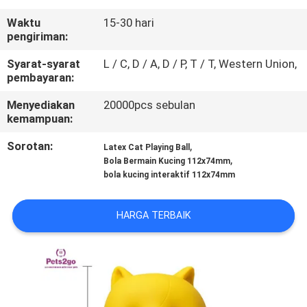
KAMI
Waktu
15-30 hari
pengiriman:
PERMINTAAN
Syarat-syarat
L / C, D / A, D / P, T / T, Western Union,
PENAWARAN
pembayaran:
Menyediakan
20000pcs sebulan
BLOG/NEWS
kemampuan:
Sorotan:
,
Latex Cat Playing Ball
,
SITEMAP
Bola Bermain Kucing 112x74mm
bola kucing interaktif 112x74mm
PRIVACY
HARGA TERBAIK
POLICY