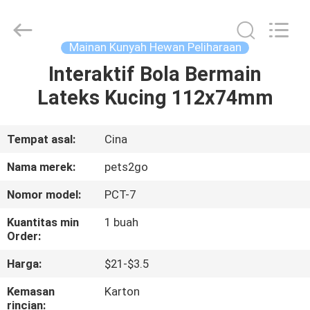
-
2026
Ningbo
Pets2Go
Trading
Mainan Kunyah Hewan Peliharaan
Co.Ltd.
All
Rights
Interaktif Bola Bermain
RUMAH
Reserved.
Lateks Kucing 112x74mm
PRODUK
Tempat asal:
Cina
TENTANG
Nama merek:
pets2go
KAMI
Nomor model:
PCT-7
Kuantitas min
1 buah
TUR
Order:
PABRIK
Harga:
$21-$3.5
Kemasan
Karton
HUBUNGI
rincian: