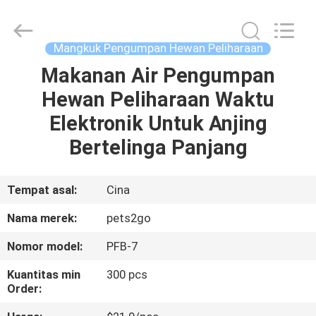
-
2026
Ningbo
Pets2Go
Trading
Mangkuk Pengumpan Hewan Peliharaan
Co.Ltd.
All
Rights
Makanan Air Pengumpan
RUMAH
Reserved.
Hewan Peliharaan Waktu
PRODUK
Elektronik Untuk Anjing
Bertelinga Panjang
TENTANG
KAMI
Tempat asal:
Cina
Nama merek:
pets2go
TUR
Nomor model:
PFB-7
PABRIK
Kuantitas min
300 pcs
Order:
HUBUNGI