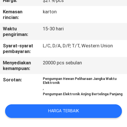
Harga:
$21.9/pcs
KAMI
Kemasan
karton
rincian:
PERMINTAAN
Waktu
15-30 hari
PENAWARAN
pengiriman:
Syarat-syarat
L/C, D/A, D/P, T/T, Western Union
BLOG/NEWS
pembayaran:
Menyediakan
20000 pcs sebulan
SITEMAP
kemampuan:
Sorotan:
Pengumpan Hewan Peliharaan Jangka Waktu
Elektronik
PRIVACY
,
POLICY
Pengumpan Elektronik Anjing Bertelinga Panjang
HARGA TERBAIK