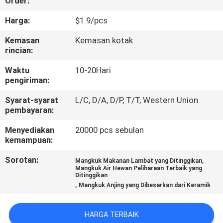
Order:
KAMI
Harga:
$1.9/pcs
PERMINTAAN
Kemasan
Kemasan kotak
rincian:
PENAWARAN
Waktu
10-20Hari
pengiriman:
BLOG/NEWS
Syarat-syarat
L/C, D/A, D/P, T/T, Western Union
pembayaran:
SITEMAP
Menyediakan
20000 pcs sebulan
kemampuan:
PRIVACY
Sorotan:
,
Mangkuk Makanan Lambat yang Ditinggikan
POLICY
Mangkuk Air Hewan Peliharaan Terbaik yang
Ditinggikan
,
Mangkuk Anjing yang Dibesarkan dari Keramik
HARGA TERBAIK