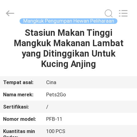
-
2026
Ningbo
Pets2Go
Trading
Mangkuk Pengumpan Hewan Peliharaan
Co.Ltd.
All
Rights
Stasiun Makan Tinggi
RUMAH
Reserved.
Mangkuk Makanan Lambat
PRODUK
yang Ditinggikan Untuk
Kucing Anjing
TENTANG
KAMI
Tempat asal:
Cina
Nama merek:
Pets2Go
TUR
Sertifikasi:
/
PABRIK
Nomor model:
PFB-11
HUBUNGI
Kuantitas min
100 PCS