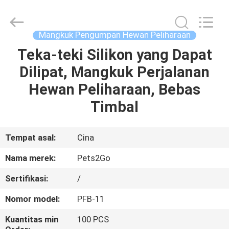
-
2026
Ningbo
Pets2Go
Trading
Mangkuk Pengumpan Hewan Peliharaan
Co.Ltd.
All
Rights
Teka-teki Silikon yang Dapat
RUMAH
Reserved.
Dilipat, Mangkuk Perjalanan
PRODUK
Hewan Peliharaan, Bebas
Timbal
TENTANG
KAMI
Tempat asal:
Cina
Nama merek:
Pets2Go
TUR
Sertifikasi:
/
PABRIK
Nomor model:
PFB-11
HUBUNGI
Kuantitas min
100 PCS