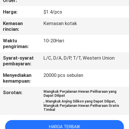
Order:
KAMI
Harga:
$1.4/pcs
PERMINTAAN
Kemasan
Kemasan kotak
rincian:
PENAWARAN
Waktu
10-20Hari
pengiriman:
BLOG/NEWS
Syarat-syarat
L/C, D/A, D/P, T/T, Western Union
pembayaran:
SITEMAP
Menyediakan
20000 pcs sebulan
kemampuan:
PRIVACY
Sorotan:
Mangkuk Perjalanan Hewan Peliharaan yang
POLICY
Dapat Dilipat
,
,
Mangkuk Anjing Silikon yang Dapat Dilipat
Mangkuk Perjalanan Hewan Peliharaan Gratis
Timbal
HARGA TERBAIK