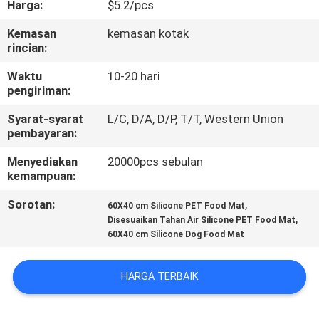
Harga:
$5.2/pcs
KAMI
Kemasan
kemasan kotak
rincian:
PERMINTAAN
PENAWARAN
Waktu
10-20 hari
pengiriman:
Syarat-syarat
L/C, D/A, D/P, T/T, Western Union
BLOG/NEWS
pembayaran:
Menyediakan
20000pcs sebulan
SITEMAP
kemampuan:
Sorotan:
,
60X40 cm Silicone PET Food Mat
PRIVACY
,
Disesuaikan Tahan Air Silicone PET Food Mat
60X40 cm Silicone Dog Food Mat
POLICY
HARGA TERBAIK