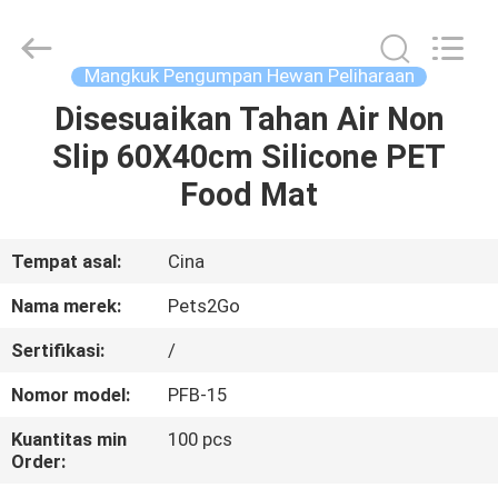
-
2026
Ningbo
Pets2Go
Trading
Mangkuk Pengumpan Hewan Peliharaan
Co.Ltd.
All
Rights
Disesuaikan Tahan Air Non
RUMAH
Reserved.
Slip 60X40cm Silicone PET
PRODUK
Food Mat
TENTANG
Tempat asal:
Cina
KAMI
Nama merek:
Pets2Go
Sertifikasi:
/
TUR
Nomor model:
PFB-15
PABRIK
Kuantitas min
100 pcs
Order:
HUBUNGI