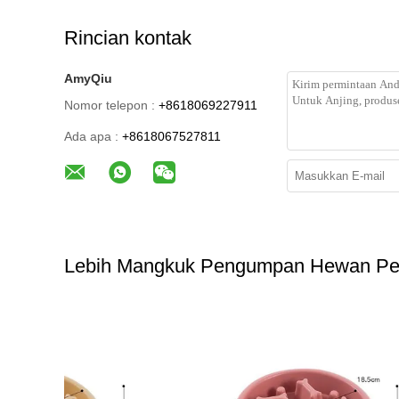
Rincian kontak
AmyQiu
Nomor telepon :
+8618069227911
Ada apa :
+8618067527811
Lebih Mangkuk Pengumpan Hewan Pel