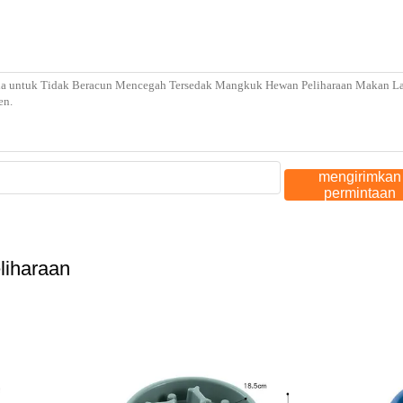
mengirimkan
permintaan
iharaan