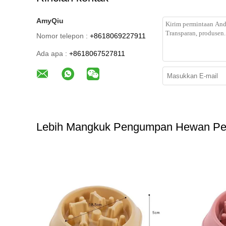
AmyQiu
Nomor telepon :
+8618069227911
Ada apa :
+8618067527811
Lebih Mangkuk Pengumpan Hewan Pel