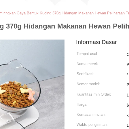
iringkan Gaya Bentuk Kucing 370g Hidangan Makanan Hewan Peliharaan T
g 370g Hidangan Makanan Hewan Pelih
Informasi Dasar
Tempat asal:
C
Nama merek:
P
Sertifikasi:
/
Nomor model:
P
Kuantitas min Order:
1
Harga:
$
Kemasan rincian:
k
Waktu pengiriman:
1