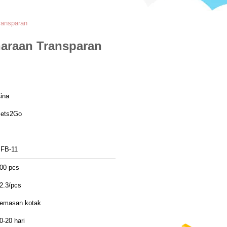
ransparan
araan Transparan
ina
ets2Go
FB-11
00 pcs
2.3/pcs
emasan kotak
0-20 hari