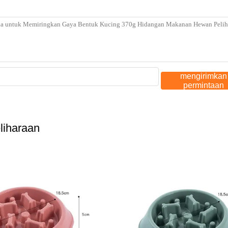
mengirimkan
permintaan
iharaan