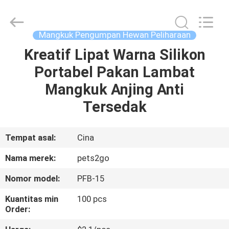
-
2026
Ningbo
Pets2Go
Trading
Mangkuk Pengumpan Hewan Peliharaan
Co.Ltd.
All
Rights
Kreatif Lipat Warna Silikon
RUMAH
Reserved.
Portabel Pakan Lambat
PRODUK
Mangkuk Anjing Anti
Tersedak
TENTANG
KAMI
Tempat asal:
Cina
Nama merek:
pets2go
TUR
Nomor model:
PFB-15
PABRIK
Kuantitas min
100 pcs
Order:
HUBUNGI