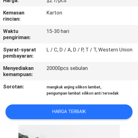
Harga:
$2.1/pcs
KAMI
Kemasan
Karton
rincian:
PERMINTAAN
Waktu
15-30 hari
PENAWARAN
pengiriman:
Syarat-syarat
L / C, D / A, D / P, T / T, Western Union
BLOG/NEWS
pembayaran:
Menyediakan
20000pcs sebulan
SITEMAP
kemampuan:
Sorotan:
,
mangkuk anjing silikon lambat
PRIVACY
pengumpan lambat silikon anti tersedak
POLICY
HARGA TERBAIK