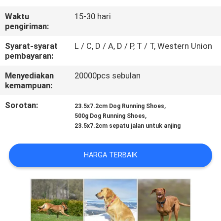
KAMI
Waktu
15-30 hari
pengiriman:
PERMINTAAN
Syarat-syarat
L / C, D / A, D / P, T / T, Western Union
PENAWARAN
pembayaran:
Menyediakan
20000pcs sebulan
BLOG/NEWS
kemampuan:
Sorotan:
,
23.5x7.2cm Dog Running Shoes
,
SITEMAP
500g Dog Running Shoes
23.5x7.2cm sepatu jalan untuk anjing
PRIVACY
HARGA TERBAIK
POLICY