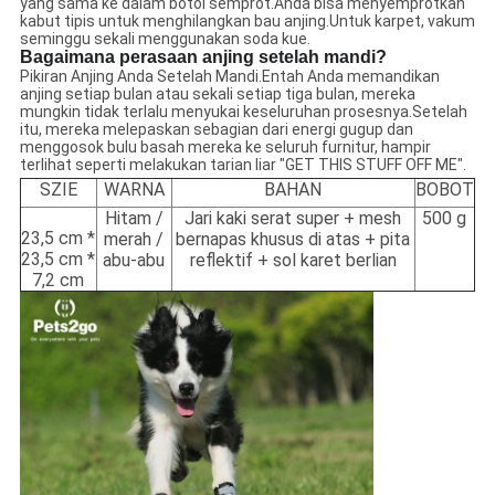
yang sama ke dalam botol semprot.Anda bisa menyemprotkan
kabut tipis untuk menghilangkan bau anjing.Untuk karpet, vakum
seminggu sekali menggunakan soda kue.
Bagaimana perasaan anjing setelah mandi?
Pikiran Anjing Anda Setelah Mandi.Entah Anda memandikan
anjing setiap bulan atau sekali setiap tiga bulan, mereka
mungkin tidak terlalu menyukai keseluruhan prosesnya.Setelah
itu, mereka melepaskan sebagian dari energi gugup dan
menggosok bulu basah mereka ke seluruh furnitur, hampir
terlihat seperti melakukan tarian liar "GET THIS STUFF OFF ME".
SZIE
WARNA
BAHAN
BOBOT
Hitam /
Jari kaki serat super + mesh
500 g
23,5 cm *
merah /
bernapas khusus di atas + pita
23,5 cm *
abu-abu
reflektif + sol karet berlian
7,2 cm