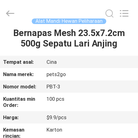
-
2026
Ningbo
Pets2Go
Trading
Alat Mandi Hewan Peliharaan
Co.Ltd.
All
Rights
Bernapas Mesh 23.5x7.2cm
RUMAH
Reserved.
500g Sepatu Lari Anjing
PRODUK
Tempat asal:
Cina
TENTANG
Nama merek:
pets2go
KAMI
Nomor model:
PBT-3
Kuantitas min
100 pcs
TUR
Order:
PABRIK
Harga:
$9.9/pcs
Kemasan
Karton
HUBUNGI
rincian: