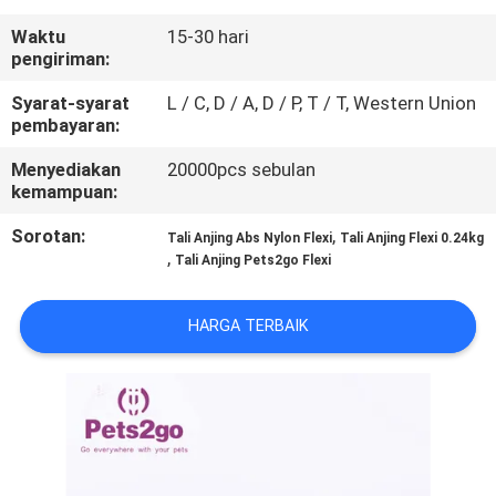
KAMI
Waktu
15-30 hari
pengiriman:
PERMINTAAN
Syarat-syarat
L / C, D / A, D / P, T / T, Western Union
PENAWARAN
pembayaran:
Menyediakan
20000pcs sebulan
BLOG/NEWS
kemampuan:
Sorotan:
,
Tali Anjing Abs Nylon Flexi
Tali Anjing Flexi 0.24kg
,
SITEMAP
Tali Anjing Pets2go Flexi
HARGA TERBAIK
PRIVACY
POLICY