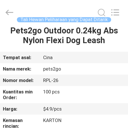
-
2026
Ningbo
Pets2Go
Trading
Tali Hewan Peliharaan yang Dapat Ditarik
Co.Ltd.
All
Rights
Pets2go Outdoor 0.24kg Abs
RUMAH
Reserved.
Nylon Flexi Dog Leash
PRODUK
Tempat asal:
Cina
TENTANG
Nama merek:
pets2go
KAMI
Nomor model:
RPL-26
Kuantitas min
100 pcs
TUR
Order:
PABRIK
Harga:
$4.9/pcs
Kemasan
KARTON
HUBUNGI
rincian: