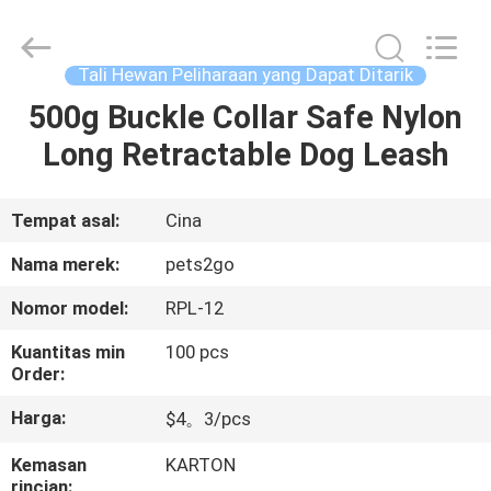
-
2026
Ningbo
Pets2Go
Trading
Tali Hewan Peliharaan yang Dapat Ditarik
Co.Ltd.
All
Rights
500g Buckle Collar Safe Nylon
RUMAH
Reserved.
Long Retractable Dog Leash
PRODUK
Tempat asal:
Cina
TENTANG
Nama merek:
pets2go
KAMI
Nomor model:
RPL-12
Kuantitas min
100 pcs
TUR
Order:
PABRIK
Harga:
$4。3/pcs
HUBUNGI
Kemasan
KARTON
rincian: