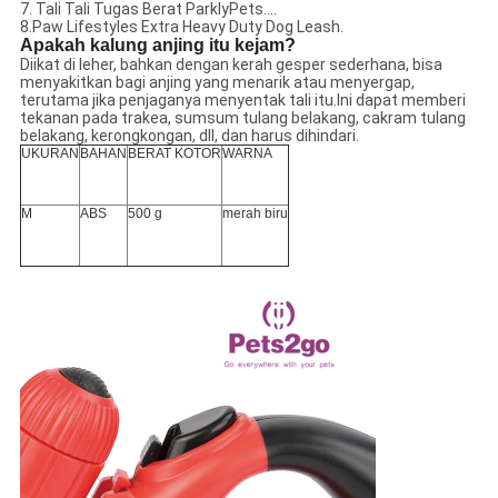
7. Tali Tali Tugas Berat ParklyPets....
8.Paw Lifestyles Extra Heavy Duty Dog Leash.
Apakah kalung anjing itu kejam?
Diikat di leher, bahkan dengan kerah gesper sederhana, bisa
menyakitkan bagi anjing yang menarik atau menyergap,
terutama jika penjaganya menyentak tali itu.Ini dapat memberi
tekanan pada trakea, sumsum tulang belakang, cakram tulang
belakang, kerongkongan, dll, dan harus dihindari.
UKURAN
BAHAN
BERAT KOTOR
WARNA
M
ABS
500 g
merah biru