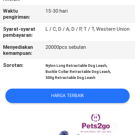
KAMI
Waktu
15-30 hari
pengiriman:
PERMINTAAN
Syarat-syarat
L / C, D / A, D / P, T / T, Western Union
PENAWARAN
pembayaran:
Menyediakan
20000pcs sebulan
BLOG/NEWS
kemampuan:
Sorotan:
,
Nylon Long Retractable Dog Leash
SITEMAP
,
Buckle Collar Retractable Dog Leash
500g Retractable Dog Leash
PRIVACY
HARGA TERBAIK
POLICY