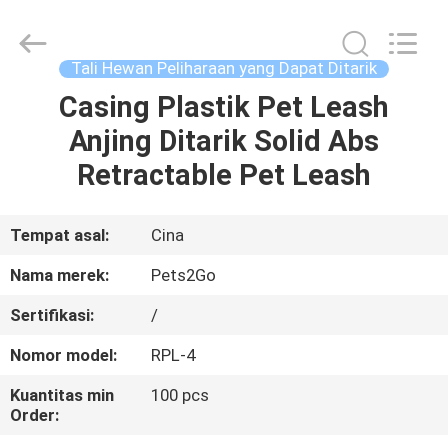
-
2026
Ningbo
Pets2Go
Trading
Tali Hewan Peliharaan yang Dapat Ditarik
Co.Ltd.
All
Rights
Casing Plastik Pet Leash
RUMAH
Reserved.
Anjing Ditarik Solid Abs
PRODUK
Retractable Pet Leash
TENTANG
Tempat asal:
Cina
KAMI
Nama merek:
Pets2Go
Sertifikasi:
/
TUR
Nomor model:
RPL-4
PABRIK
Kuantitas min
100 pcs
Order:
HUBUNGI