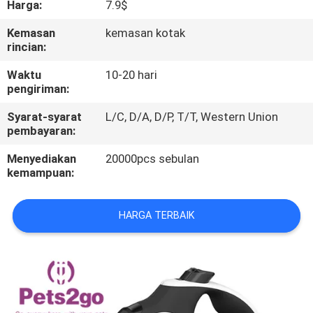
Harga:
7.9$
KAMI
Kemasan
kemasan kotak
rincian:
PERMINTAAN
PENAWARAN
Waktu
10-20 hari
pengiriman:
Syarat-syarat
L/C, D/A, D/P, T/T, Western Union
BLOG/NEWS
pembayaran:
Menyediakan
20000pcs sebulan
SITEMAP
kemampuan:
PRIVACY
HARGA TERBAIK
POLICY