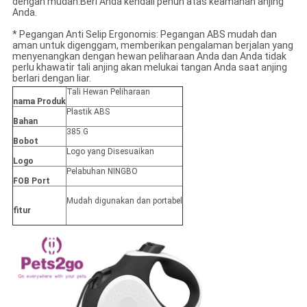
dengan mudah.Beri Anda kendali penuh atas keamanan anjing
Anda.
* Pegangan Anti Selip Ergonomis: Pegangan ABS mudah dan
aman untuk digenggam, memberikan pengalaman berjalan yang
menyenangkan dengan hewan peliharaan Anda dan Anda tidak
perlu khawatir tali anjing akan melukai tangan Anda saat anjing
berlari dengan liar.
Tali Hewan Peliharaan
nama Produk
Plastik ABS
Bahan
385 G
Bobot
Logo yang Disesuaikan
Logo
Pelabuhan NINGBO
FOB Port
Mudah digunakan dan portabel
fitur