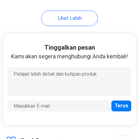
18
Lihat Lebih
Sikat Pembersih
Hewan Peliharaan
Tinggalkan pesan
Kami akan segera menghubungi Anda kembali!
86
Hewan Mengenakan
Pakaian