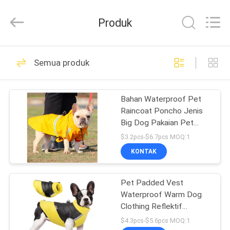
-
2026
Ningbo
Produk
Pets2Go
Trading
Co.Ltd.
All
Rights
RUMAH
86
Reserved.
Semua produk
Tali Hewan
PRODUK
Peliharaan yang
Bahan Waterproof Pet
Raincoat Poncho Jenis
Dapat Ditarik
TENTANG
Big Dog Pakaian Pet
KAMI
Pakaian Dan Aksesoris
$3.2pcs-$6.7pcs MOQ:1
KONTAK
87
TUR
Pet Padded Vest
PABRIK
Pet Harness Leash
Waterproof Warm Dog
Clothing Reflektif
HUBUNGI
Nyaman
$4.3pcs-$5.6pcs MOQ:1