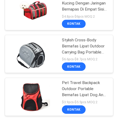
Kucing Dengan Jaringan
Bernapas Di Empat Sisi
18
Kandang Hewan
$4.8pcs-$6pcs MOQ:2
Peliharaan Lipat
Tas Pembawa
KONTAK
Hewan Peliharaan
Stylish Cross-Body
Bernafas Lipat Outdoor
Carrying Bag Portable
Pet Car Bag
$6.6pcs-$8.7pcs MOQ:2
KONTAK
407
Mainan Kunyah
Pet Travel Backpack
Outdoor Portable
Hewan Peliharaan
Bernafas Lipat Dog And
Cat Tas
$3.9pcs-$5.5pcs MOQ:2
KONTAK