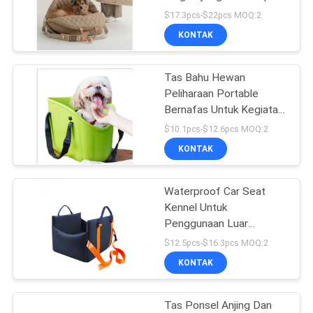
Mobil Dual Purpose
$17.3pcs-$22pcs MOQ:2
Travel Cat Pet Kennel
KONTAK
42
Kerah Pelatihan
Tas Bahu Hewan
Peliharaan Portable
Hewan Peliharaan
Bernafas Untuk Kegiatan
Luar Ruangan Kapasitas
$10.1pcs-$12.6pcs MOQ:2
Besar EVA Cross-Body
KONTAK
Waterproof Car Seat
398
Kennel Untuk
Mangkuk
Penggunaan Luar
Ruangan Portable
$12.5pcs-$16.3pcs MOQ:2
Pengumpan Hewan
Removable Pet Pad
KONTAK
Untuk Kecil Dan
Peliharaan
Menengah Ukuran
Tas Ponsel Anjing Dan