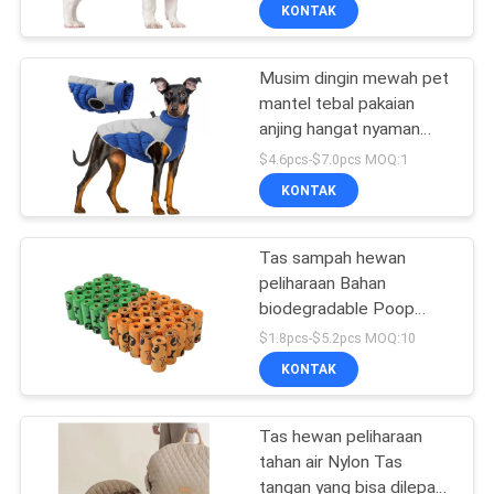
KAMI
KONTAK
Musim dingin mewah pet
PERMINTAAN
39
mantel tebal pakaian
PENAWARAN
anjing hangat nyaman
Easy Walk Dog
reflektif untuk hewan
$4.6pcs-$7.0pcs MOQ:1
Leash
peliharaan
BLOG/NEWS
KONTAK
SITEMAP
Tas sampah hewan
peliharaan Bahan
biodegradable Poop
PRIVACY
39
Pickup Dog Poop Bag
$1.8pcs-$5.2pcs MOQ:10
Kapsul Dispenser
POLICY
Tali Traksi Hewan
KONTAK
Peliharaan
Tas hewan peliharaan
tahan air Nylon Tas
tangan yang bisa dilepas