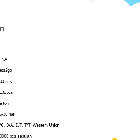
an
INA
ets2go
00 pcs
1.5/pcs
arton
5-30 hari
/C, D/A, D/P, T/T, Western Union
0000 pcs sebulan