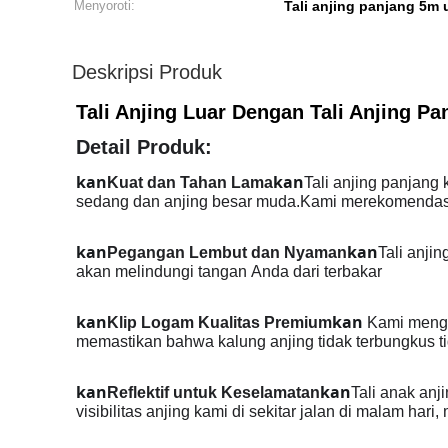
Menyoroti:
Tali anjing panjang 5m
Deskripsi Produk
Tali Anjing Luar Dengan Tali Anjing 
Detail Produk:
kan
kan
Kuat dan Tahan Lama
Tali anjing panjang k
sedang dan anjing besar muda.Kami merekomendasik
kan
kan
Pegangan Lembut dan Nyaman
Tali anji
akan melindungi tangan Anda dari terbakar
kan
kan
Klip Logam Kualitas Premium
Kami mengg
memastikan bahwa kalung anjing tidak terbungkus t
kan
kan
Reflektif untuk Keselamatan
Tali anak anj
visibilitas anjing kami di sekitar jalan di malam ha