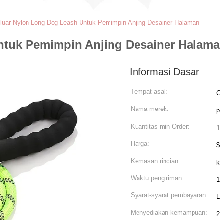
 luar Nylon Long Dog Leash Untuk Pemimpin Anjing Desainer Halaman
ntuk Pemimpin Anjing Desainer Halam
Informasi Dasar
Tempat asal:
C
Nama merek:
p
Kuantitas min Order:
1
Harga:
$
Kemasan rincian:
k
Waktu pengiriman:
1
Syarat-syarat pembayaran:
L
Menyediakan kemampuan:
2