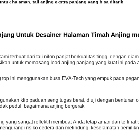
 untuk halaman
tali anjing ekstra panjang yang bisa ditarik
,
Panjang Untuk Desainer Halaman Timah Anjing 
ami terbuat dari tali nilon panjat berkualitas tinggi dengan diam
an untuk memasang lead anjing panjang yang kuat ini pada a
ng top ini menggunakan busa EVA-Tech yang empuk pada pega
unakan klip paduan seng tugas berat, diuji dengan benturan ce
idak peduli bagaimana anjing bergerak
ing yang sangat reflektif membuat Anda tetap aman dan terlihat 
ri, mengurangi risiko cedera dan melindungi keselamatan pemilik