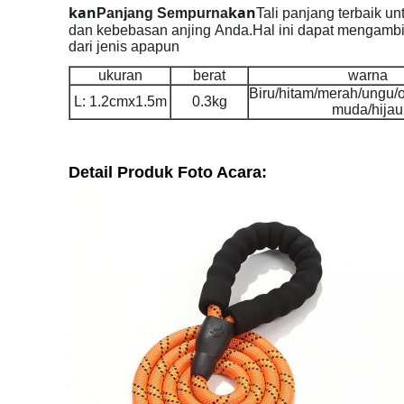
kan
kan
Panjang Sempurna
Tali panjang terbaik u
dan kebebasan anjing Anda.Hal ini dapat mengambil
dari jenis apapun
ukuran
berat
warna
Biru/hitam/merah/ungu/
L: 1.2cmx1.5m
0.3kg
muda/hijau
Detail Produk Foto Acara: